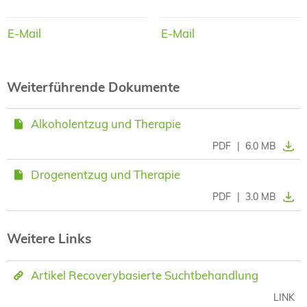
E-Mail
E-Mail
E-Mail
E-Mail
Weiterführende Dokumente
Alkoholentzug und Therapie
PDF
|
6.0 MB
Drogenentzug und Therapie
PDF
|
3.0 MB
Weitere Links
Artikel Recoverybasierte Suchtbehandlung
LINK