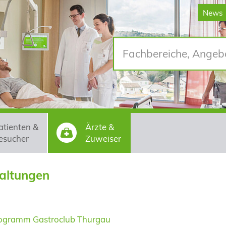
News
atienten &
Ärzte &
esucher
Zuweiser
altungen
rogramm Gastroclub Thurgau