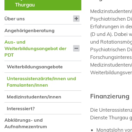
Thurgau
Medizinstudenten/
Psychiatrischen D
Über uns
Erfahrungen in de
Angehörigenberatung
(D und A). Dabei w
und Rotationsmögl
Aus- und
Weiterbildungsangebot der
Psychiatrischen D
PDT
Forschungsinteres
Medizinstudenten/
Weiterbildungsangebote
Weiterbildungsver
Unterassistenzärzte/innen und
Famulanten/innen
Finanzierung
Medizinstudenten/innen
Interessiert?
Die Unterassisten
Dienste Thurgau g
Abklärungs- und
Aufnahmezentrum
Monatslohn von