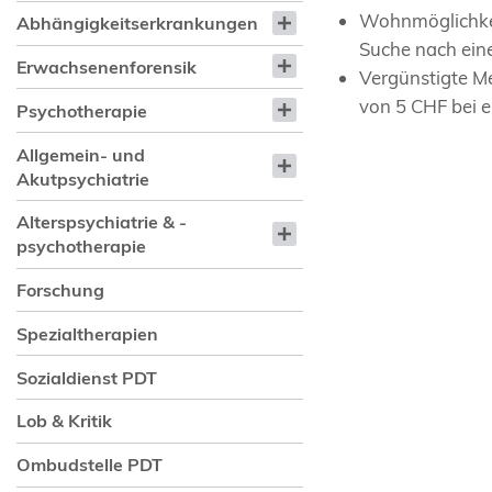
Wohnmöglichkei
Abhängigkeitserkrankungen
Suche nach ein
Erwachsenenforensik
Vergünstigte Me
von 5 CHF bei 
Psychotherapie
Allgemein- und
Akutpsychiatrie
Alterspsychiatrie & -
psychotherapie
Forschung
Spezialtherapien
Sozialdienst PDT
Lob & Kritik
Ombudstelle PDT