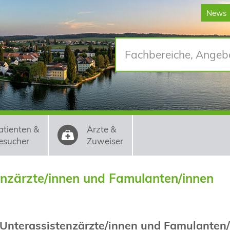
News
atienten &
Ärzte &
esucher
Zuweiser
enzärzte/innen und Famulanten/innen
 Unterassistenzärzte/innen und Famulanten