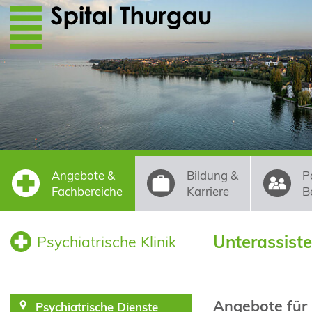
Direkt zum Inhalt
Angebote &
Bildung &
P
Fachbereiche
Karriere
B
Unterassist
Psychiatrische Klinik
Angebote für
Psychiatrische Dienste