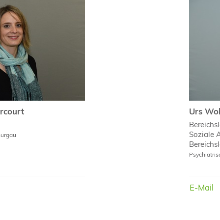
rcourt
Urs Wol
rcourt
Urs Wol
Bereichsl
Soziale A
hurgau
Bereichsl
Psychiatri
E-Mail
E-Mail