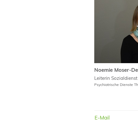
Noemie Moser-De
Noemie Moser-De
Leiterin Sozialdienst
Psychiatrische Dienste T
E-Mail
E-Mail