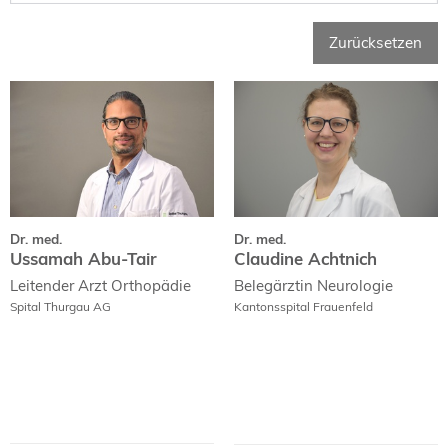
Zurücksetzen
Dr. med.
Dr. med.
Ussamah Abu-Tair
Claudine Achtnich
Curriculum Vitae
Dr. med.
Dr. med.
Ussamah Abu-Tair
Claudine Achtnich
Leitender Arzt
Orthopädie
Belegärztin
Neurologie
Spital Thurgau AG
Kantonsspital Frauenfeld