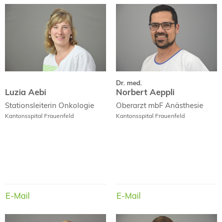
Dr. med.
Luzia Aebi
Norbert Aeppli
Dr. med.
Luzia Aebi
Norbert Aeppli
Stationsleiterin
Onkologie
Oberarzt mbF
Anästhesie
Kantonsspital Frauenfeld
Kantonsspital Frauenfeld
E-Mail
E-Mail
E-Mail
E-Mail