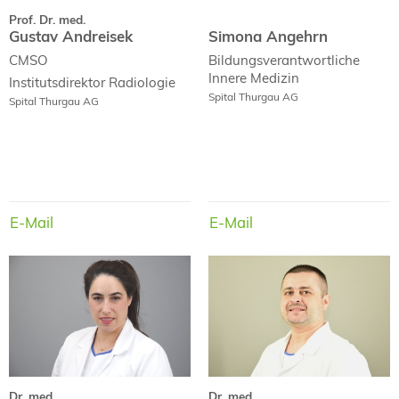
Prof. Dr. med.
Gustav Andreisek
Simona Angehrn
CMSO
Bildungsverantwortliche
Innere Medizin
Institutsdirektor
Radiologie
Spital Thurgau AG
Spital Thurgau AG
E-Mail
E-Mail
E-Mail
E-Mail
Dr. med.
Dr. med.
Pia Antony
Ciprian-Daniel Apan
Dr. med.
Dr. med.