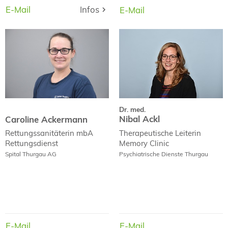
E-Mail
Infos
Infos
E-Mail
E-Mail
E-Mail
Dr. med.
Caroline Ackermann
Nibal Ackl
Dr. med.
Nibal Ackl
Caroline Ackermann
Therapeutische Leiterin
Rettungssanitäterin mbA
Memory Clinic
Rettungsdienst
Psychiatrische Dienste Thurgau
Spital Thurgau AG
E-Mail
E-Mail
E-Mail
E-Mail