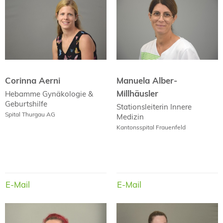
Corinna Aerni
Manuela Alber-
Millhäusler
Corinna Aerni
Manuela Alber-
Millhäusler
Hebamme
Gynäkologie &
Geburtshilfe
Stationsleiterin
Innere
Spital Thurgau AG
Medizin
Kantonsspital Frauenfeld
E-Mail
E-Mail
E-Mail
E-Mail
Janina Alder
Jaldeze Alili