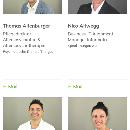
Thomas Altenburger
Nico Altwegg
Pflegedirektor
Business-IT Alignment
Alterspsychiatrie &
Manager
Informatik
Alterspsychotherapie
Spital Thurgau AG
Psychiatrische Dienste Thurgau
E-Mail
E-Mail
E-Mail
E-Mail
Dr. med.
Botirjon Aminjonov
Cornelia Anderes