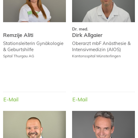
Dr. med.
Remzije Aliti
Dirk Allgaier
Stationsleiterin
Gynäkologie
Oberarzt mbF
Anästhesie &
& Geburtshilfe
Intensivmedizin (AIOS)
Spital Thurgau AG
Kantonsspital Münsterlingen
E-Mail
E-Mail
E-Mail
E-Mail
Thomas Altenburger
Nico Altwegg