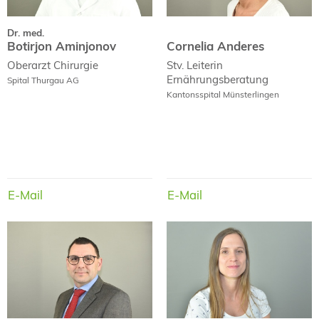
Dr. med.
Botirjon Aminjonov
Cornelia Anderes
Oberarzt
Chirurgie
Stv. Leiterin
Ernährungsberatung
Spital Thurgau AG
Kantonsspital Münsterlingen
E-Mail
E-Mail
E-Mail
E-Mail
Prof. Dr. med.
Gustav Andreisek
Simona Angehrn