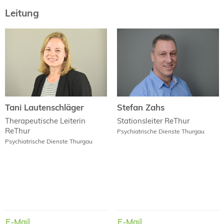
Leitung
Tani Lautenschläger
Stefan Zahs
Tani Lautenschläger
Stefan Zahs
Therapeutische Leiterin
Stationsleiter ReThur
ReThur
Psychiatrische Dienste Thurgau
Psychiatrische Dienste Thurgau
E-Mail
E-Mail
E-Mail
E-Mail