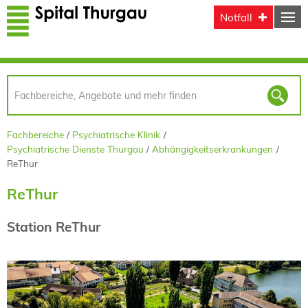
Direkt zum Inhalt
Notfall
Fachbereiche
Psychiatrische Klinik
Psychiatrische Dienste Thurgau
Abhängigkeitserkrankungen
ReThur
ReThur
Station ReThur