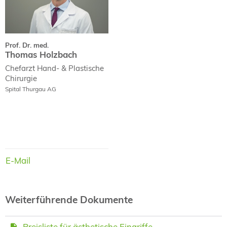
Prof. Dr. med.
Thomas Holzbach
Chefarzt Hand- & Plastische
Chirurgie
Spital Thurgau AG
E-Mail
E-Mail
Weiterführende Dokumente
Preisliste für ästhetische Eingriffe