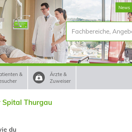
News
atienten &
Ärzte &
esucher
Zuweiser
r Spital Thurgau
wie du