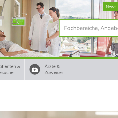
News
atienten &
Ärzte &
esucher
Zuweiser
r