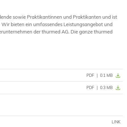
dende sowie Praktikantinnen und Praktikanten und ist
n. Wir bieten ein umfassendes Leistungsangebot und
ochterunternehmen der thurmed AG. Die ganze thurmed
PDF
|
0.1 MB
PDF
|
0.3 MB
LINK