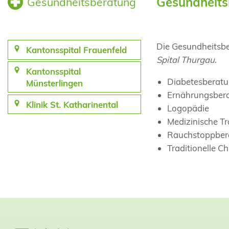
Gesundheits
Gesundheitsberatung
Die Gesundheitsbe
Kantonsspital Frauenfeld
Spital Thurgau
.
Kantonsspital
Diabetesberat
Münsterlingen
Ernährungsber
Klinik St. Katharinental
Logopädie
Medizinische Tr
Rauchstoppber
Traditionelle C