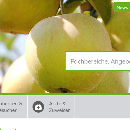
News
atienten &
Ärzte &
esucher
Zuweiser