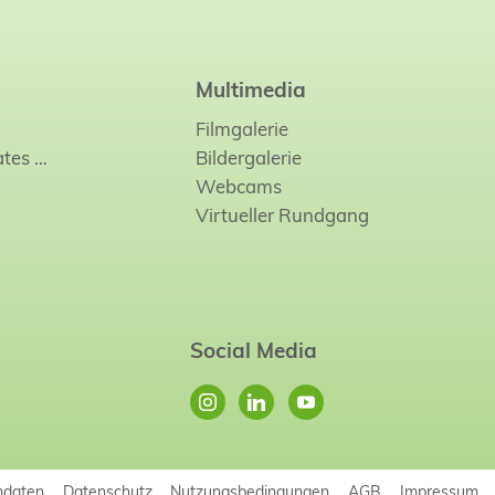
Multimedia
Filmgalerie
ates
…
Bildergalerie
Webcams
Virtueller Rundgang
Social Media
ndaten
Datenschutz
Nutzungsbedingungen
AGB
Impressum