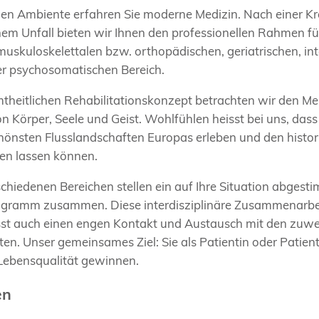
hen Ambiente erfahren Sie moderne Medizin. Nach einer Kra
em Unfall bieten wir Ihnen den professionellen Rahmen für
muskuloskelettalen bzw. orthopädischen, geriatrischen, int
r psychosomatischen Bereich.
heitlichen Rehabilitationskonzept betrachten wir den M
Körper, Seele und Geist. Wohlfühlen heisst bei uns, dass 
chönsten Flusslandschaften Europas erleben und den histor
ken lassen können.
chiedenen Bereichen stellen ein auf Ihre Situation abgest
ogramm zusammen. Diese interdisziplinäre Zusammenarbe
sst auch einen engen Kontakt und Austausch mit den zuw
en. Unser gemeinsames Ziel: Sie als Patientin oder Patient
 Lebensqualität gewinnen.
en