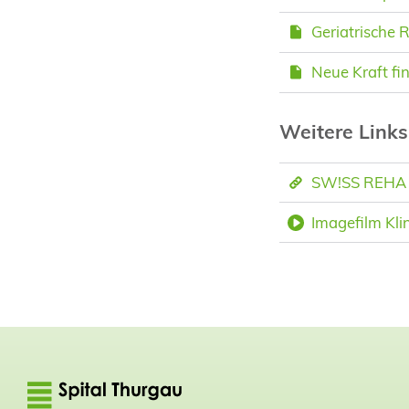
Geriatrische R
Neue Kraft fin
Weitere Link
SW!SS REHA
Imagefilm Klin