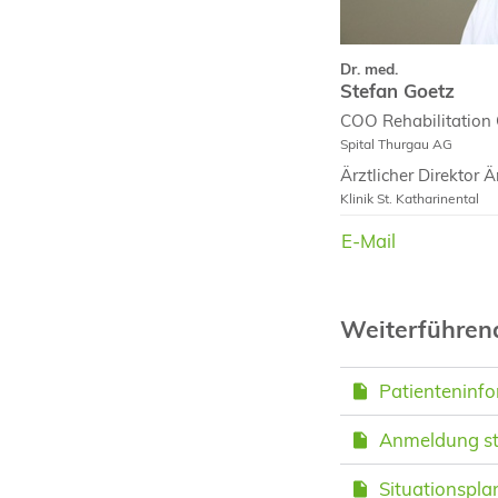
Dr. med.
Stefan Goetz
COO Rehabilitation 
Spital Thurgau AG
Ärztlicher Direktor Ä
Klinik St. Katharinental
E-Mail
E-Mail
Weiterführe
Patienteninfor
Anmeldung sta
Situationsplan