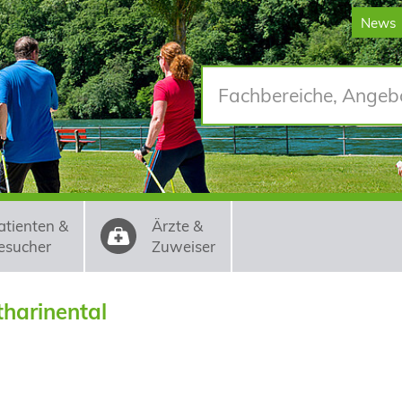
News
atienten &
Ärzte &
esucher
Zuweiser
tharinental