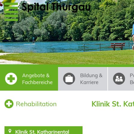
Direkt zum Inhalt
Angebote &
Bildung &
P
Fachbereiche
Karriere
B
Klinik St. Ka
Rehabilitation
Klinik St. Katharinental