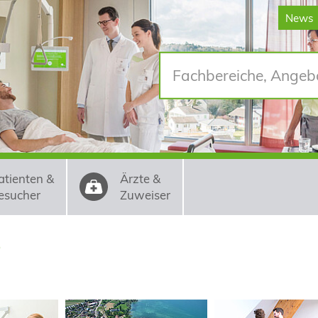
News
atienten &
Ärzte &
esucher
Zuweiser
e