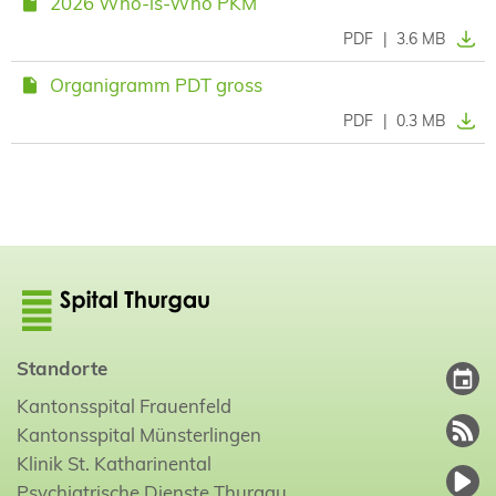
2026 Who-is-Who PKM
PDF
|
3.6 MB
Organigramm PDT gross
PDF
|
0.3 MB
Standorte
Kantonsspital Frauenfeld
Kantonsspital Münsterlingen
Klinik St. Katharinental
Psychiatrische Dienste Thurgau