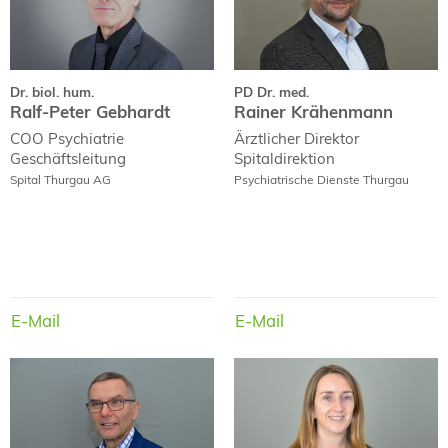
Dr. biol. hum.
PD Dr. med.
Ralf-Peter Gebhardt
Rainer Krähenmann
COO Psychiatrie
Ärztlicher Direktor
Geschäftsleitung
Spitaldirektion
Spital Thurgau AG
Psychiatrische Dienste Thurgau
E-Mail
E-Mail
E-Mail
E-Mail
Michael Lehmann
Claudia Oehlen