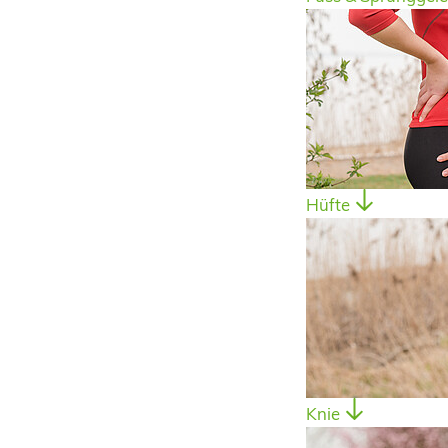
Hüfte
Knie