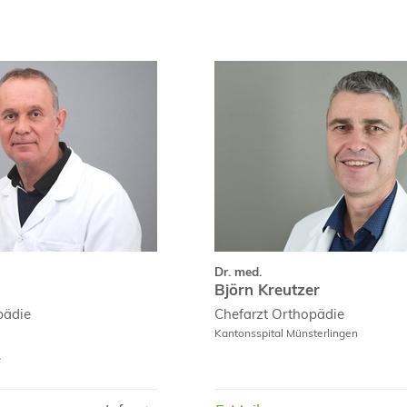
Prof. Dr. med.
Ralph Zettl
B
Fachpublikationen
Curric
Curriculum Vitae
Dr. med.
Björn Kreutzer
pädie
Chefarzt
Orthopädie
Kantonsspital Münsterlingen
e