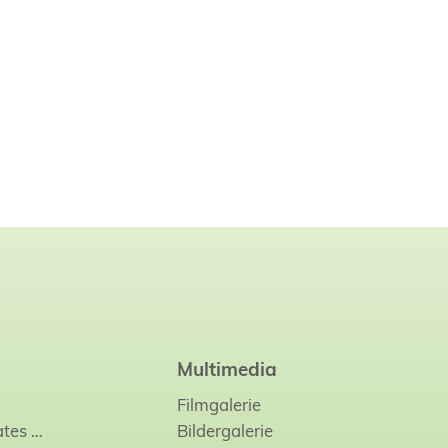
Multimedia
Filmgalerie
ates
…
Bildergalerie