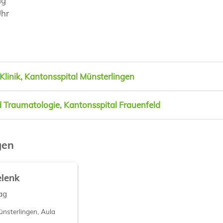
ag
Uhr
linik, Kantonsspital Münsterlingen
 Traumatologie, Kantonsspital Frauenfeld
gen
elenk
rag
ünsterlingen, Aula