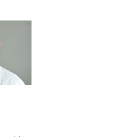
Dr. med.
jörn Kreutzer
ulum Vitae