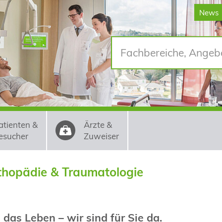
News
atienten &
Ärzte &
esucher
Zuweiser
rthopädie & Traumatologie
das Leben – wir sind für Sie da.