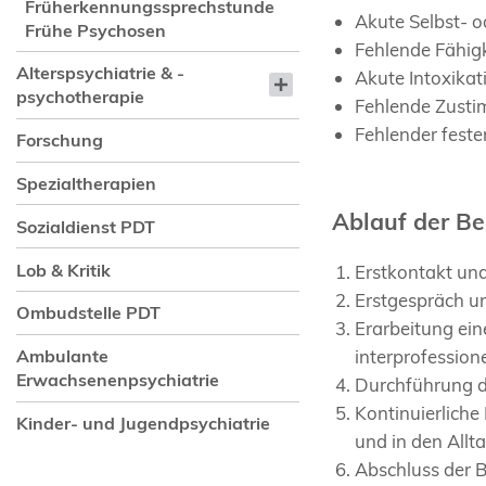
Früherkennungssprechstunde
Akute Selbst- 
Frühe Psychosen
Fehlende Fähig
Alterspsychiatrie & -
Akute Intoxika
psychotherapie
Fehlende Zusti
Fehlender fest
Forschung
Spezialtherapien
Ablauf der B
Sozialdienst PDT
Lob & Kritik
Erstkontakt un
Erstgespräch u
Ombudstelle PDT
Erarbeitung ei
interprofession
Ambulante
Erwachsenenpsychiatrie
Durchführung d
Kontinuierliche
Kinder- und Jugendpsychiatrie
und in den Allt
Abschluss der 