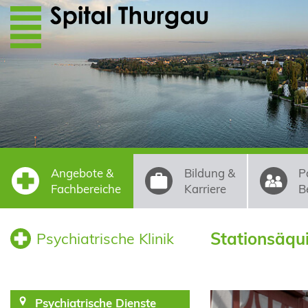
Direkt zum Inhalt
Angebote &
Bildung &
P
Fachbereiche
Karriere
B
Stationsäqu
Psychiatrische Klinik
Psychiatrische Dienste