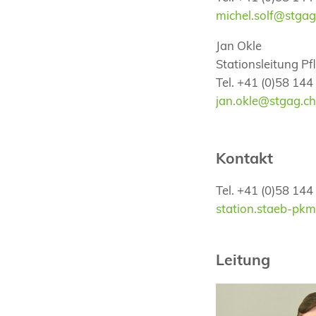
michel.solf@stgag
Jan Okle
Stationsleitung Pf
Tel. +41 (0)58 144
jan.okle@stgag.c
Kontakt
Tel. +41 (0)58 144
​​​​​​​station.staeb
Leitung
Dr. med. univ.
Michel Solf