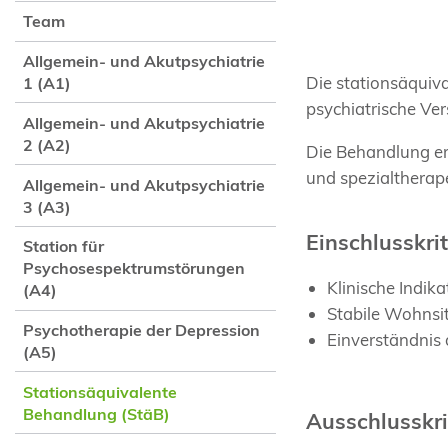
Team
Allgemein- und Akutpsychiatrie
Die stationsäquiv
1 (A1)
psychiatrische Ve
Allgemein- und Akutpsychiatrie
2 (A2)
Die Behandlung erf
und spezialtherap
Allgemein- und Akutpsychiatrie
3 (A3)
Einschlusskri
Station für
Psychosespektrumstörungen
Klinische Indik
(A4)
Stabile Wohnsi
Psychotherapie der Depression
Einverständnis 
(A5)
Stationsäquivalente
Behandlung (StäB)
Ausschlusskri