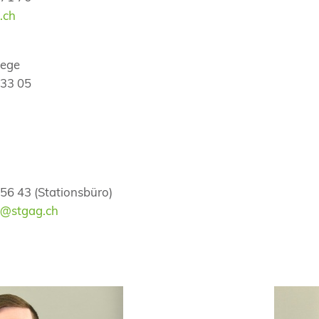
.ch
lege
 33 05
h
 56 43 (Stationsbüro)
-pkm@stgag.ch
Jan Okl