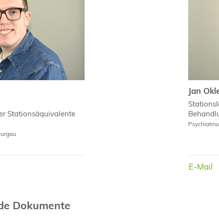
Jan Okl
Stationsl
Behandl
er Stationsäquivalente
Psychiatri
hurgau
E-Mail
E-Mail
nde Dokumente