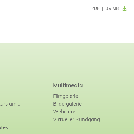
PDF
|
0.9 MB
Multimedia
Filmgalerie
kurs am…
Bildergalerie
Webcams
Virtueller Rundgang
ates
…