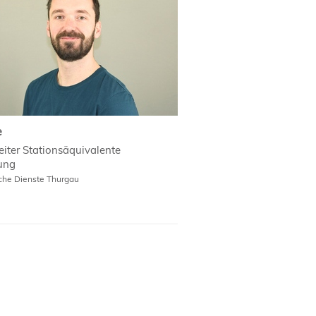
e
eiter Stationsäquivalente
ung
sche Dienste Thurgau