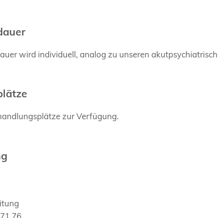
dauer
er wird individuell, analog zu unseren akutpsychiatrische
lätze
handlungsplätze zur Verfügung.
ng
itung
 71 76