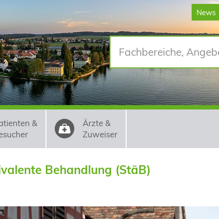
News
atienten &
Ärzte &
esucher
Zuweiser
ivalente Behandlung (StäB)