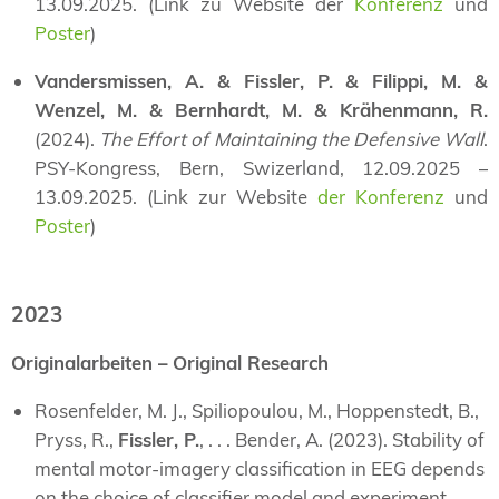
13.09.2025. (Link zu Website der
Konferenz
und
Poster
)
Vandersmissen, A. & Fissler, P. & Filippi, M. &
Wenzel, M. & Bernhardt, M. & Krähenmann, R.
(2024).
The Effort of Maintaining the Defensive Wall
.
PSY-Kongress, Bern, Swizerland, 12.09.2025 –
13.09.2025. (Link zur Website
der Konferenz
und
Poster
)
2023
Originalarbeiten – Original Research
Rosenfelder, M. J., Spiliopoulou, M., Hoppenstedt, B.,
Pryss, R.,
Fissler, P.
, . . . Bender, A. (2023). Stability of
mental motor-imagery classification in EEG depends
on the choice of classifier model and experiment