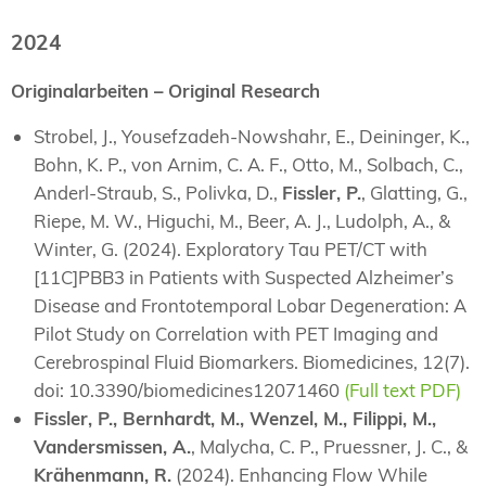
2024
Originalarbeiten – Original Research
Strobel, J., Yousefzadeh-Nowshahr, E., Deininger, K.,
Bohn, K. P., von Arnim, C. A. F., Otto, M., Solbach, C.,
Anderl-Straub, S., Polivka, D.,
Fissler, P.
, Glatting, G.,
Riepe, M. W., Higuchi, M., Beer, A. J., Ludolph, A., &
Winter, G. (2024). Exploratory Tau PET/CT with
[11C]PBB3 in Patients with Suspected Alzheimer’s
Disease and Frontotemporal Lobar Degeneration: A
Pilot Study on Correlation with PET Imaging and
Cerebrospinal Fluid Biomarkers. Biomedicines, 12(7).
doi: 10.3390/biomedicines12071460
(Full text PDF)
Fissler, P., Bernhardt, M., Wenzel, M., Filippi, M.,
Vandersmissen, A.
, Malycha, C. P., Pruessner, J. C., &
Krähenmann, R.
(2024). Enhancing Flow While