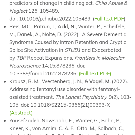
predictors of change in child neglect.
Child Abuse &
Neglect
126, 105489.
doi: 10.1016/j.chiabu.2022.105489. (
Full text PDF
)
Reis, M.C., Patrun, J.,
Ackl, N.
, Winter, P., Scheifele,
M., Danek, A., Nolte, D. (2022). A Severe Dementia
Syndrome Caused by Intron Retention and Cryptic
Splice Site Activation in
STUB1
and Exacerbated
by
TBP
Repeat Expansions.
Frontiers in Molecular
Neuroscience
14;15:878236. doi:
10.3389/fnmol.2022.878236.
(Full text PDF)
Krausz, R. M., Westenberg, J. N., &
Vogel, M.
(2022).
Addressing fentanyl use disorder with fentanyl-
assisted treatment.
The Lancet Psychiatry,
9(2), 103-
105. doi: 10.1016/S2215-0366(21)00393-X
(Abstract)
Yousefzadeh-Nowshahr, E., Winter, G., Bohn, P.,
Kneer, K., von Arnim, C. A. F., Otto, M., Solbach, C.,