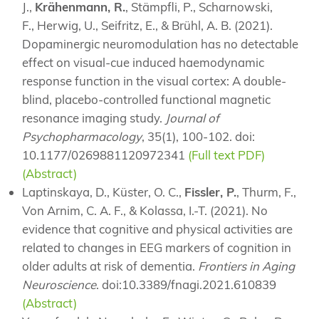
J.,
Krähenmann, R.
, Stämpfli, P., Scharnowski,
F., Herwig, U., Seifritz, E., & Brühl, A. B. (2021).
Dopaminergic neuromodulation has no detectable
effect on visual-cue induced haemodynamic
response function in the visual cortex: A double-
blind, placebo-controlled functional magnetic
resonance imaging study.
Journal of
Psychopharmacology
, 35(1), 100-102. doi:
10.1177/0269881120972341
(Full text PDF)
(Abstract)
Laptinskaya, D., Küster, O. C.,
Fissler, P.
, Thurm, F.,
Von Arnim, C. A. F., & Kolassa, I.-T. (2021). No
evidence that cognitive and physical activities are
related to changes in EEG markers of cognition in
older adults at risk of dementia.
Frontiers in Aging
Neuroscience
. doi:10.3389/fnagi.2021.610839
(Abstract)