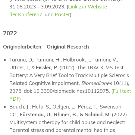
31.08.2023 – 3.09.2023. (
Link zur Website
der Konferenz
und
Poster
)
2022
Originalarbeiten – Original Research
Taranu, D., Tumani, H., Holbrook, J., Tumani, V.,
Uttner, I., &
Fissler, P.
(2022). The TRACK-MS Test
Battery: A Very Brief Tool to Track Multiple Sclerosis-
Related Cognitive Impairment.
Biomedicines
10(11),
2975. doi: 10.3390/biomedicines10112975. (
Full text
PDF
)
Bauch, J., Hefti, S., Oeltjen, L., Pérez, T., Swenson,
CC.,
Fürstenau, U., Rhiner, B., & Schmid, M.
(2022).
Multisystemic therapy for child abuse and neglect:
Parental stress and parental mental health as