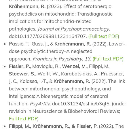
Krähenmann, R.
(2023). Effect of serotonergic
psychedelics on mitochondria: Transdiagnostic
implications for mitochondria-related
pathologies.
Journal of Psychopharmacology
.
doi:10.1177/02698811231164707.
(Full text PDF)
Passie, T., Guss, J., &
Krähenmann, R.
(2022). Lower-
dose psycholytic therapy–A neglected
approach.
Frontiers in Psychiatry
,
13
.
(Full text PDF)
Fissler, P.
, Mavioglu, R.,
Wenzel, M.
, Filippi, M.,
Stoewer, S.
, Wolff, W., Karabatsiakis, A., Pruessner,
J. C., Kolassa, I.-T., &
Krähenmann, R.
(2022). The link
between mitochondria, psychopathology, and
intelligence: A bioenergetic model of cerebral
function.
PsyArXiv
. doi:10.31234/osf.io/b3qf5. (under
revision in Neuroscience & Biobehavioral Reviews;
Full text PDF
)
Filippi, M., Krähenmann, R., & Fissler, P.
(2022). The