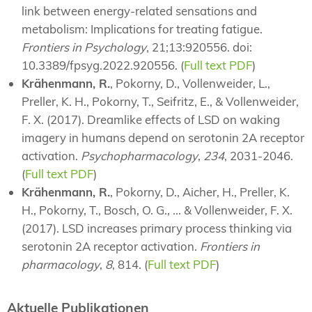
link between energy-related sensations and
metabolism: Implications for treating fatigue.
Frontiers in Psychology
, 21;13:920556. doi:
10.3389/fpsyg.2022.920556. (
Full text PDF
)
Krähenmann, R.
, Pokorny, D., Vollenweider, L.,
Preller, K. H., Pokorny, T., Seifritz, E., & Vollenweider,
F. X. (2017). Dreamlike effects of LSD on waking
imagery in humans depend on serotonin 2A receptor
activation.
Psychopharmacology
,
234
, 2031-2046.
(
Full text PDF
)
Krähenmann, R.
, Pokorny, D., Aicher, H., Preller, K.
H., Pokorny, T., Bosch, O. G., ... & Vollenweider, F. X.
(2017). LSD increases primary process thinking via
serotonin 2A receptor activation.
Frontiers in
pharmacology
,
8
, 814. (
Full text PDF
)
Aktuelle Publikationen