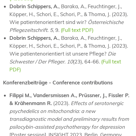
Dobrin Schippers, A.
, Baraka, A., Feuchtinger, J.,
Köpper, H., Schori, E., Schori, P., & Thoma, J. (2023).
Wie patientenorientiert sind wir?
Österreichische
Pflegezeitschrift. 5,
9.
(Full text PDF)
Dobrin Schippers, A.
, Baraka, A., Feuchtinger, J.,
Köpper, H., Schori, E., Schori, P., & Thoma, J. (2023).
Wie patientenorientiert ist unsere Pflege?
Die
Schwester / Der Pfleger. 10
(23), 64-66.
(Full text
PDF)
Konferenzbeiträge - Conference contributions
Filippi M., Vandersmissen A., Prüssner, J., Fissler P.
& Krähenmann R.
(2023).
Effects of serotonergic
psychedelics on mitochondria: a new
transdiagnostic model and preliminary results from
psilocybin-assisted psychotherapy for depression
[Poster session]. INSIGHT 2023, Berlin, Germany,