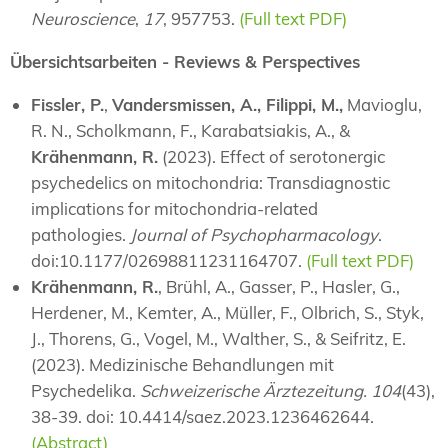
Neuroscience
,
17
, 957753.
(Full text PDF)
Übersichtsarbeiten - Reviews & Perspectives
Fissler, P.
,
Vandersmissen, A., Filippi, M.,
Mavioglu,
R. N., Scholkmann, F., Karabatsiakis, A., &
Krähenmann, R.
(2023). Effect of serotonergic
psychedelics on mitochondria: Transdiagnostic
implications for mitochondria-related
pathologies.
Journal of Psychopharmacology
.
doi:10.1177/02698811231164707.
(Full text PDF)
Krähenmann, R.
, Brühl, A., Gasser, P., Hasler, G.,
Herdener, M., Kemter, A., Müller, F., Olbrich, S., Styk,
J., Thorens, G., Vogel, M., Walther, S., & Seifritz, E.
(2023). Medizinische Behandlungen mit
Psychedelika.
Schweizerische Ärztezeitung.
104
(43),
38-39. doi: 10.4414/saez.2023.1236462644.
(Abstract)