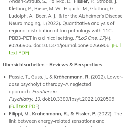
Anderl-Straub, S., Polivka, D.,
Fissler, P.
, Strobel, J.,
Kletting, P., Riepe, M. W., Higuchi, M., Glatting, G.,
Ludolph, A., Beer, A. J., & for the Alzheimer’s Disease
Neuroimaging, I. (2022). Quantitative analysis of
regional distribution of tau pathology with 11C-
PBB3-PET in a clinical setting.
PLoS One, 17
(4),
e0266906. doi:10.1371/journal.pone.0266906.
(Full
text PDF)
Übersichtsarbeiten - Reviews & Perspectives
Passie, T., Guss, J., &
Krähenmann, R.
(2022). Lower-
dose psycholytic therapy–A neglected
approach.
Frontiers in
Psychiatry
,
13
. doi:10.3389/fpsyt.2022.1020505
(
Full text PDF
)
Filippi, M., Krähenmann, R., & Fissler, P.
(2022). The
link between energy-related sensations and