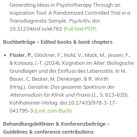
Generating Ideas in Psychotherapy Through an
Inspiration Tool: A Randomized Controlled Trial in a
Transdiagnostic Sample.
PsyArXiv.
doi:
10.31234/osf.io/xk762
(Full text PDF)
Buchbeiträge – Edited books & book chapters
Fissler, P.
, Glöckner, F., Nold, V., Mack, M., Jessen, F.,
& Kolassa, I.-T. (2024). Kognition im Alter: Biologische
Grundlagen und der Einfluss des Lebensstils. In M.
Bauer, C. Becker, M. Denkinger, & R. Wirth
(Hrsg.),
Geriatrie: Das gesamte Spektrum der
Altersmedizin für Klinik und Praxis
(1., S. 613–620).
Kohlhammer-Verlag. doi:10.17433/978-3-17-
041795-3
(Link zum Buch)
Behandlungsleitlinien & Konferenzbeiträge –
Guidelines & conference contributions