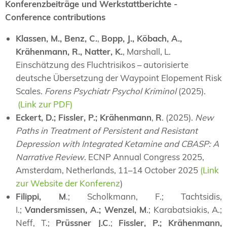
Konferenzbeiträge und Werkstattberichte -
Conference contributions
Klassen, M., Benz, C.
,
Bopp, J., Köbach, A.,
Krähenmann, R., Natter, K.
, Marshall, L.
Einschätzung des Fluchtrisikos – autorisierte
deutsche Übersetzung der Waypoint Elopement Risk
Scales.
Forens Psychiatr Psychol Kriminol
(2025).
(Link zur PDF)
Eckert, D.; Fissler, P.; Krähenmann
,
R
. (2025).
New
Paths in Treatment of Persistent and Resistant
Depression with Integrated Ketamine and CBASP: A
Narrative Review
. ECNP Annual Congress 2025,
Amsterdam, Netherlands, 11–14 October 2025
(Link
zur Website der Konferenz
)
Filippi, M
.; Scholkmann, F.; Tachtsidis,
I.;
Vandersmissen, A.; Wenzel, M
.; Karabatsiakis, A.;
Neff, T.;
Prüssner J.C
.;
Fissler, P.; Krähenmann,