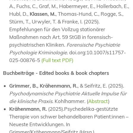
A., Fuchs, C., Graf, M., Habermeyer, E., Hollerbach, E.,
Hubl, D.,
Klassen, M.
, Thomas-Hund, C., Rogge, S.,
Stürm, T., Urwyler, T. & Franke, I. (2025).
Empfehlungen für den Vollzug stationärer
Maßnahmen nach Art. 59 StGB in forensisch-
psychiatrischen Kliniken.
Forensische Psychiatrie
Psychologie Kriminologie
. doi.org:10.1007/s11757-
025-00876-5
(Full text PDF)
Buchbeiträge - Edited books & book chapters
Grimmer, B., Krähenmann, R.
, & Seifritz, E. (2025).
Psychodynamische Psychiatrie Aktuelle Impulse für
die klinische Praxis
. Kohlhammer. (
Abstract
)
Krähenmann, R.
(2025).Psychedelika-gestützte
Therapie von schwer behandelbaren Patient:innen –
Neueste Entwicklungen. In
Grimmer/Krähenmann/Seifritz (Hrsg.),