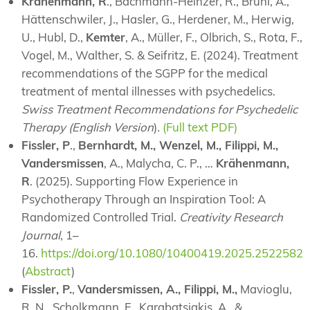
Krähenmann, R
., Bachmann-Heinzer, R., Brühl, A.,
Hättenschwiler, J., Hasler, G., Herdener, M., Herwig,
U., Hubl, D.,
Kemter
, A., Müller, F., Olbrich, S., Rota, F.,
Vogel, M., Walther, S. & Seifritz, E. (2024). Treatment
recommendations of the SGPP for the medical
treatment of mental illnesses with psychedelics.
Swiss Treatment Recommendations for Psychedelic
Therapy (English Version
)
.
(Full text PDF)
Fissler, P
.,
Bernhardt, M., Wenzel, M., Filippi, M.,
Vandersmissen
, A., Malycha, C. P., …
Krähenmann,
R
. (2025). Supporting Flow Experience in
Psychotherapy Through an Inspiration Tool: A
Randomized Controlled Trial.
Creativity Research
Journal
, 1–
16.
https://doi.org/10.1080/10400419.2025.2522582
(
Abstract
)
Fissler, P.
,
Vandersmissen, A., Filippi, M.,
Mavioglu,
R. N., Scholkmann, F., Karabatsiakis, A., &