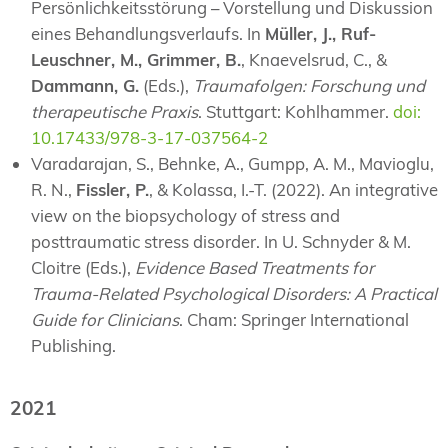
Persönlichkeitsstörung – Vorstellung und Diskussion
eines Behandlungsverlaufs. In
Müller, J., Ruf-
Leuschner, M., Grimmer, B.
, Knaevelsrud, C., &
Dammann, G.
(Eds.),
Traumafolgen: Forschung und
therapeutische Praxis
. Stuttgart: Kohlhammer.
doi:
10.17433/978-3-17-037564-2
Varadarajan, S., Behnke, A., Gumpp, A. M., Mavioglu,
R. N.,
Fissler, P.
, & Kolassa, I.-T. (2022). An integrative
view on the biopsychology of stress and
posttraumatic stress disorder. In U. Schnyder & M.
Cloitre (Eds.),
Evidence Based Treatments for
Trauma-Related Psychological Disorders: A Practical
Guide for Clinicians
. Cham: Springer International
Publishing.
2021