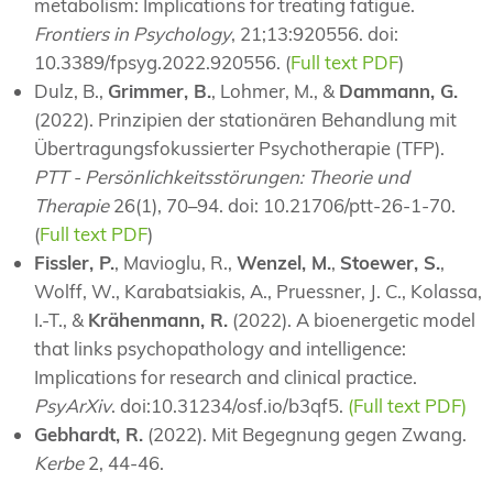
metabolism: Implications for treating fatigue.
Frontiers in Psychology
, 21;13:920556. doi:
10.3389/fpsyg.2022.920556. (
Full text PDF
)
Dulz, B.,
Grimmer, B.
, Lohmer, M., &
Dammann, G.
(2022). Prinzipien der stationären Behandlung mit
Übertragungsfokussierter Psychotherapie (TFP).
PTT - Persönlichkeitsstörungen: Theorie und
Therapie
26(1), 70–94. doi: 10.21706/ptt-26-1-70.
(
Full text PDF
)
Fissler, P.
, Mavioglu, R.,
Wenzel, M.
,
Stoewer, S.
,
Wolff, W., Karabatsiakis, A., Pruessner, J. C., Kolassa,
I.-T., &
Krähenmann, R.
(2022). A bioenergetic model
that links psychopathology and intelligence:
Implications for research and clinical practice.
PsyArXiv
. doi:10.31234/osf.io/b3qf5.
(Full text PDF)
Gebhardt, R.
(2022). Mit Begegnung gegen Zwang.
Kerbe
2, 44-46.