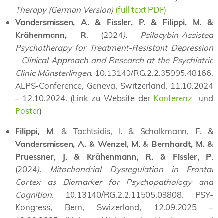
Therapy (German Version)
(full text PDF)
Vandersmissen, A. & Fissler, P. & Filippi, M. &
Krähenmann, R
. (2024
). Psilocybin-Assisted
Psychotherapy for Treatment-Resistant Depression
- Clinical Approach and Research at the Psychiatric
Clinic Münsterlingen.
10.13140/RG.2.2.35995.48166.
ALPS-Conference, Geneva, Switzerland, 11.10.2024
– 12.10.2024. (Link zu Website der
Konferenz
und
Poster
)
Filippi, M.
& Tachtsidis, I. & Scholkmann, F. &
Vandersmissen, A. & Wenzel, M. & Bernhardt, M. &
Pruessner, J. & Krähenmann, R. & Fissler, P
.
(2024
). Mitochondrial Dysregulation in Frontal
Cortex as Biomarker for Psychopathology and
Cognition.
10.13140/RG.2.2.11505.08808. PSY-
Kongress, Bern, Swizerland, 12.09.2025 –