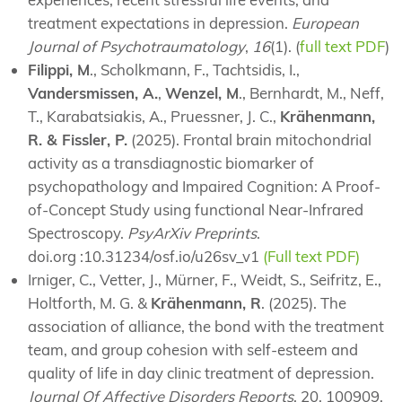
treatment expectations in depression.
European
Journal of Psychotraumatology
,
16
(1). (
full text PDF
)
Filippi, M
., Scholkmann, F., Tachtsidis, I.,
Vandersmissen, A.
,
Wenzel, M
., Bernhardt, M., Neff,
T., Karabatsiakis, A., Pruessner, J. C.,
Krähenmann,
R. & Fissler, P.
(2025). Frontal brain mitochondrial
activity as a transdiagnostic biomarker of
psychopathology and Impaired Cognition: A Proof-
of-Concept Study using functional Near-Infrared
Spectroscopy.
PsyArXiv Preprints
.
doi.org :10.31234/osf.io/u26sv_v1
(Full text PDF)
Irniger, C., Vetter, J., Mürner, F., Weidt, S., Seifritz, E.,
Holtforth, M. G. &
Krähenmann, R
. (2025). The
association of alliance, the bond with the treatment
team, and group cohesion with self-esteem and
quality of life in day clinic treatment of depression.
Journal Of Affective Disorders Reports
, 20, 100909.