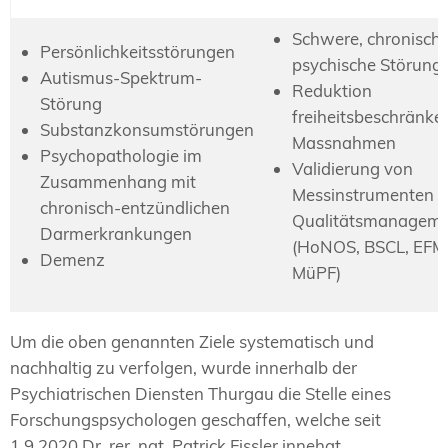
Schwere, chronisch
Persönlichkeitsstörungen
psychische Störung
Autismus-Spektrum-
Reduktion
Störung
freiheitsbeschränke
Substanzkonsumstörungen
Massnahmen
Psychopathologie im
Validierung von
Zusammenhang mit
Messinstrumenten 
chronisch-entzündlichen
Qualitätsmanageme
Darmerkrankungen
(HoNOS, BSCL, EFM
Demenz
MüPF)
Um die oben genannten Ziele systematisch und
nachhaltig zu verfolgen, wurde innerhalb der
Psychiatrischen Diensten Thurgau die Stelle eines
Forschungspsychologen geschaffen, welche seit
1.9.2020 Dr. rer. nat. Patrick Fissler innehat.