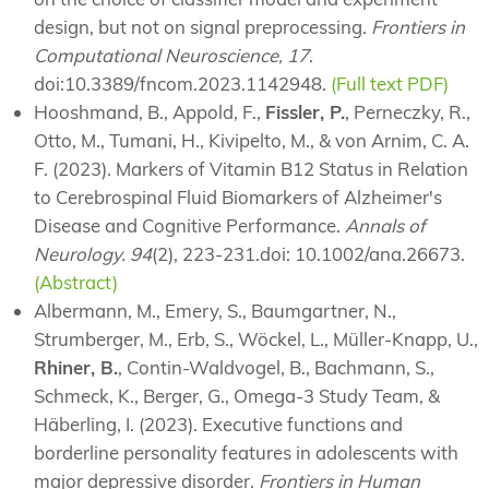
design, but not on signal preprocessing.
Frontiers in
Computational Neuroscience, 17
.
doi:10.3389/fncom.2023.1142948.
(Full text PDF)
Hooshmand, B., Appold, F.,
Fissler, P.
, Perneczky, R.,
Otto, M., Tumani, H., Kivipelto, M., & von Arnim, C. A.
F. (2023). Markers of Vitamin B12 Status in Relation
to Cerebrospinal Fluid Biomarkers of Alzheimer's
Disease and Cognitive Performance.
Annals of
Neurology. 94
(2), 223-231.doi: 10.1002/ana.26673.
(Abstract)
Albermann, M., Emery, S., Baumgartner, N.,
Strumberger, M., Erb, S., Wöckel, L., Müller-Knapp, U.,
Rhiner, B.
, Contin-Waldvogel, B., Bachmann, S.,
Schmeck, K., Berger, G., Omega-3 Study Team, &
Häberling, I. (2023). Executive functions and
borderline personality features in adolescents with
major depressive disorder.
Frontiers in Human