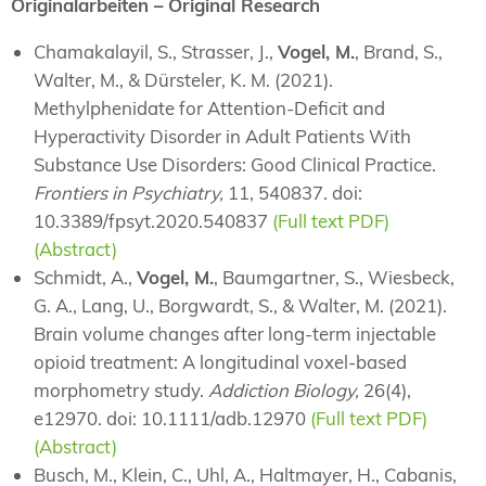
Originalarbeiten – Original Research
Chamakalayil, S., Strasser, J.,
Vogel, M.
, Brand, S.,
Walter, M., & Dürsteler, K. M. (2021).
Methylphenidate for Attention-Deficit and
Hyperactivity Disorder in Adult Patients With
Substance Use Disorders: Good Clinical Practice.
Frontiers in Psychiatry,
11, 540837. doi:
10.3389/fpsyt.2020.540837
(Full text PDF)
(Abstract)
Schmidt, A.,
Vogel, M.
, Baumgartner, S., Wiesbeck,
G. A., Lang, U., Borgwardt, S., & Walter, M. (2021).
Brain volume changes after long‐term injectable
opioid treatment: A longitudinal voxel‐based
morphometry study.
Addiction Biology,
26(4),
e12970. doi: 10.1111/adb.12970
(Full text PDF)
(Abstract)
Busch, M., Klein, C., Uhl, A., Haltmayer, H., Cabanis,