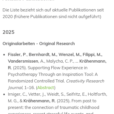
Die Liste bezieht sich auf aktuelle Publikationen seit
2020 (frühere Publikationen sind nicht aufgeführt)
2025
Originalarbeiten - Original Research
Fissler, P
.,
Bernhardt, M., Wenzel, M., Filippi, M.,
Vandersmissen
, A., Malycha, C. P., …
Krähenmann,
R
. (2025). Supporting Flow Experience in
Psychotherapy Through an Inspiration Tool: A
Randomized Controlled Trial.
Creativity Research
Journal
, 1–16. (
Abstract
)
Irniger, C., Vetter, J., Weidt, S., Seifritz, E., Holtforth,
M. G., &
Krähenmann, R
. (2025). From past to
present: the connection of traumatic childhood
experiences, recent stressful life events, and