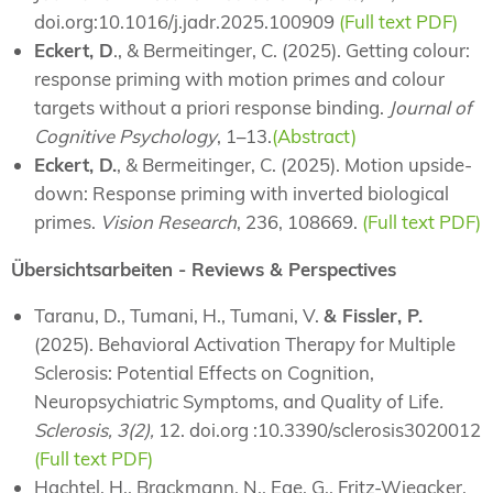
doi.org:10.1016/j.jadr.2025.100909
(Full text PDF)
Eckert, D
., & Bermeitinger, C. (2025). Getting colour:
response priming with motion primes and colour
targets without a priori response binding.
Journal of
Cognitive Psychology
, 1–13.
(Abstract)
Eckert, D.
, & Bermeitinger, C. (2025). Motion upside-
down: Response priming with inverted biological
primes.
Vision Research
, 236, 108669.
(Full text PDF)
Übersichtsarbeiten - Reviews & Perspectives
Taranu, D., Tumani, H., Tumani, V.
& Fissler, P.
(2025). Behavioral Activation Therapy for Multiple
Sclerosis: Potential Effects on Cognition,
Neuropsychiatric Symptoms, and Quality of Life
.
Sclerosis, 3(2),
12. doi.org :10.3390/sclerosis3020012
(Full text PDF)
Hachtel, H., Brackmann, N., Ege, G., Fritz-Wieacker,