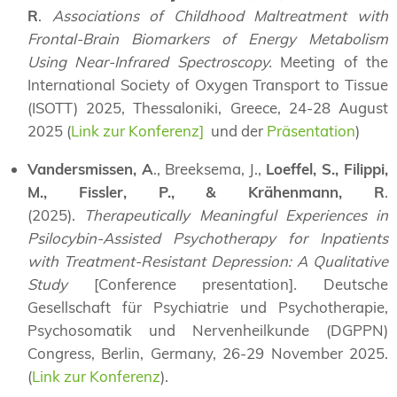
R
.
Associations of Childhood Maltreatment with
Frontal-Brain Biomarkers of Energy Metabolism
Using Near-Infrared Spectroscopy.
Meeting of the
International Society of Oxygen Transport to Tissue
(ISOTT) 2025, Thessaloniki, Greece, 24-28 August
2025 (
Link zur Konferenz
]
und der
Präsentation
)
Vandersmissen, A
., Breeksema, J.,
Loeffel, S., Filippi,
M., Fissler, P., & Krähenmann, R
.
(2025).
Therapeutically Meaningful Experiences in
Psilocybin-Assisted Psychotherapy for Inpatients
with Treatment-Resistant Depression: A Qualitative
Study
[Conference presentation]
.
Deutsche
Gesellschaft für Psychiatrie und Psychotherapie,
Psychosomatik und Nervenheilkunde
(DGPPN)
Congress, Berlin, Germany, 26-29 November 2025.
(
Link zur Konferenz
).