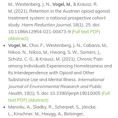
M., Westenberg, J. N.,
Vogel, M.
, & Krausz, R.
M. (2021). Retention in the Austrian opioid agonist
treatment system: a national prospective cohort
study.
Harm Reduction Journal,
18(1), 25. doi:
10.1186/s12954-021-00473-9
(Full text PDF)
(Abstract)
Vogel, M.
, Choi, F., Westenberg, J. N., Cabanis, M.,
Nikoo, N., Nikoo, M., Hwang, S. W., Somers, J.,
Schütz, C. G., & Krausz, M. (2021). Chronic Pain
among Individuals Experiencing Homelessness and
Its Interdependence with Opioid and Other
Substance Use and Mental Illness.
International
Journal of Environmental Research and Public
Health,
19(1), 5. doi: 10.3390/ijerph19010005
(Full
text PDF)
(Abstract)
Manoliu, A., Sladky, R., Scherpiet, S., Jäncke,
L., Kirschner, M., Haugg, A., Bolsinger,