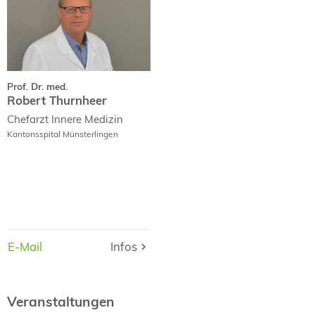
Curriculum Vitae
Prof. Dr. med.
Robert Thurnheer
Chefarzt Innere Medizin
Kantonsspital Münsterlingen
E-Mail
E-Mail
Infos
Infos
Veranstaltungen