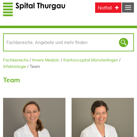
Direkt zum Inhalt
Notfall
Fachbereiche
Innere Medizin
Kantonsspital Münsterlingen
Infektiologie
Team
Team
PD Dr. med.
Dr. med.
Danielle Vuichard Gysin
Sabine Majer