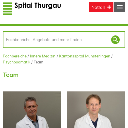
Direkt zum Inhalt
Notfall
Fachbereiche
Innere Medizin
Kantonsspital Münsterlingen
Psychosomatik
Team
Team
dipl. Arzt
Dr. med.
Rainer Fritz
Stefan Jurenz