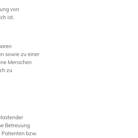
euung von
ch ist.
baren
en sowie zu einer
ffene Menschen
ich zu
elastender
ine Betreuung
 Patienten bzw.