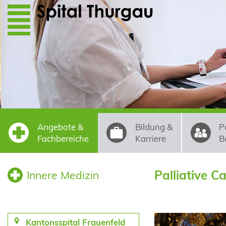
Direkt zum Inhalt
Angebote &
Bildung &
P
Fachbereiche
Karriere
B
Palliative C
Innere Medizin
Kantonsspital Frauenfeld