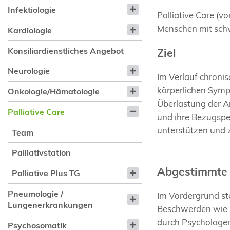
Infektiologie
Palliative Care (v
Menschen mit schw
Kardiologie
Konsiliardienstliches Angebot
Ziel
Neurologie
Im Verlauf chroni
körperlichen Symp
Onkologie/Hämatologie
Überlastung der An
Palliative Care
und ihre Bezugspe
unterstützen und 
Team
Palliativstation
Abgestimmte
Palliative Plus TG
Pneumologie /
Im Vordergrund st
Lungenerkrankungen
Beschwerden wie z
durch Psychologen
Psychosomatik