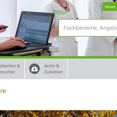
News
atienten &
Ärzte &
esucher
Zuweiser
are