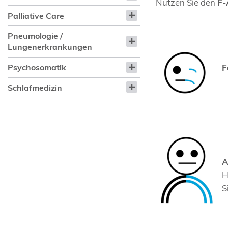
Nutzen Sie den
F-
Palliative Care
Pneumologie /
Lungenerkrankungen
Psychosomatik
F
Schlafmedizin
A
H
S