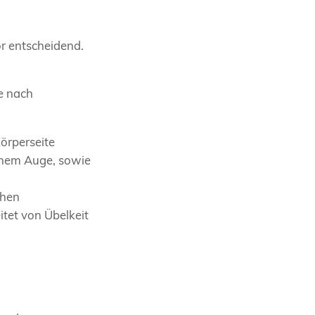
or entscheidend.
e nach
örperseite
einem Auge, sowie
ehen
itet von Übelkeit