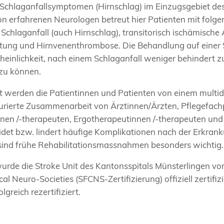
 Schlaganfallsymptomen (Hirnschlag) im Einzugsgebiet d
von erfahrenen Neurologen betreut hier Patienten mit folg
 Schlaganfall (auch Hirnschlag), transitorisch ischämische 
lutung und Hirnvenenthrombose. Die Behandlung auf einer 
heinlichkeit, nach einem Schlaganfall weniger behindert z
 zu können.
it werden die Patientinnen und Patienten von einem multid
kturierte Zusammenarbeit von Ärztinnen/Ärzten, Pflegefac
nen /-therapeuten, Ergotherapeutinnen /-therapeuten un
et bzw. lindert häufige Komplikationen nach der Erkranku
sind frühe Rehabilitationsmassnahmen besonders wichtig.
urde die Stroke Unit des Kantonsspitals Münsterlingen vo
cal Neuro-Societies (SFCNS-Zertifizierung) offiziell zertifi
lgreich rezertifiziert.