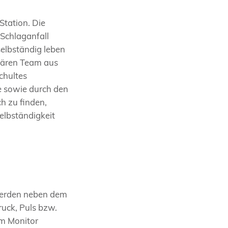
Station. Die
 Schlaganfall
selbständig leben
inären Team aus
chultes
e sowie durch den
ch zu finden,
elbständigkeit
 werden neben dem
ruck, Puls bzw.
am Monitor