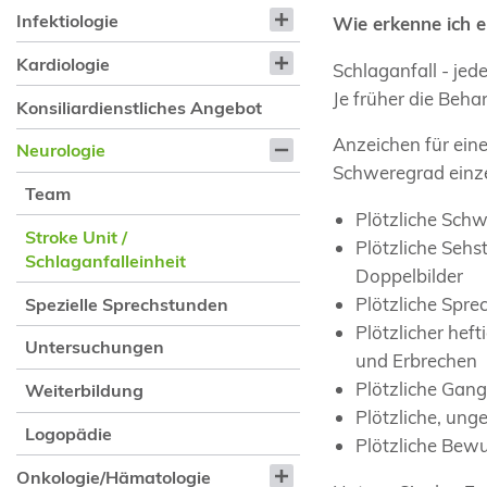
Infektiologie
Wie erkenne ich e
Kardiologie
Schlaganfall - jed
Je früher die Beha
Konsiliardienstliches Angebot
Anzeichen für ein
Neurologie
Schweregrad einze
Team
Plötzliche Schw
Stroke Unit /
Plötzliche Sehs
Schlaganfalleinheit
Doppelbilder
Plötzliche Spr
Spezielle Sprechstunden
Plötzlicher hef
Untersuchungen
und Erbrechen
Plötzliche Gan
Weiterbildung
Plötzliche, un
Logopädie
Plötzliche Bew
Onkologie/Hämatologie