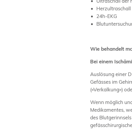
Ultraschall der
Herzultraschall
24h-EKG
Blutuntersuchun
Wie behandelt man
Bei einem Ischämi
Auslösung einer D
Gefässes im Gehirn
(«Verkalkung») od
Wenn möglich und s
Medikamentes, wel
des Blutgerinnsels
gefässchirurgische