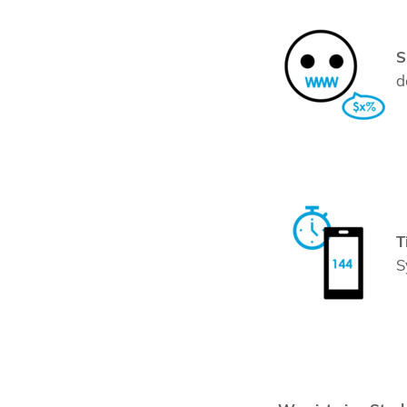
S
d
T
S