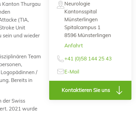
Neurologie
es Kanton Thurgau
Kantonsspital
enden
Münsterlingen
Attacke (TIA,
Spitalcampus 1
Stroke Unit
8596 Münsterlingen
u sein und wieder
Anfahrt
isziplinären Team
+41 (0)58 144 25 43
hpersonen,
E-Mail
d Logopädinnen /
ng. Bereits in
Kontaktieren Sie uns
n der Swiss
ziert. 2021 wurde