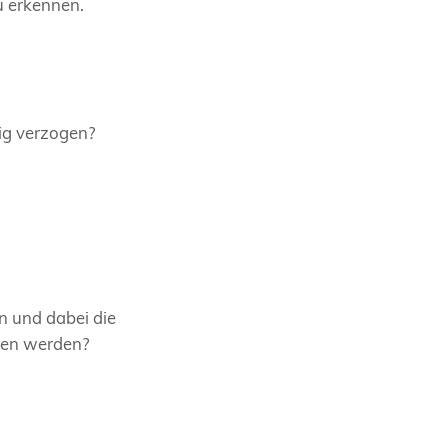
u erkennen.
itig verzogen?
n und dabei die
ben werden?
?