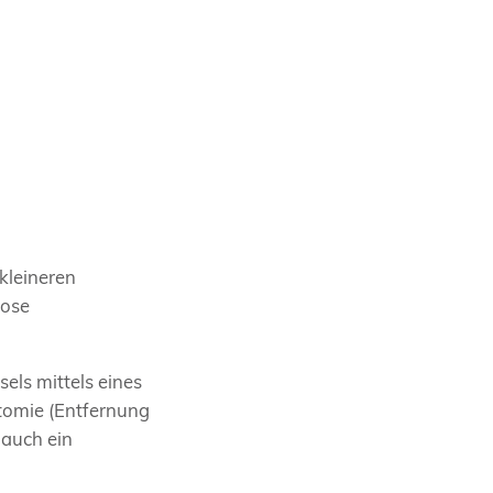
kleineren
rose
els mittels eines
tomie (Entfernung
 auch ein