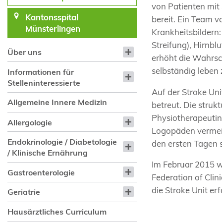
von Patienten mit
Kantonsspital
bereit. Ein Team 
Münsterlingen
Krankheitsbildern:
Streifung), Hirnb
Über uns
erhöht die Wahrsc
selbständig leben
Informationen für
Stelleninteressierte
Auf der Stroke Un
Allgemeine Innere Medizin
betreut. Die stru
Physiotherapeutin
Allergologie
Logopäden vermeid
Endokrinologie / Diabetologie
den ersten Tagen 
/ Klinische Ernährung
Im Februar 2015 w
Gastroenterologie
Federation of Clini
die Stroke Unit erfo
Geriatrie
Hausärztliches Curriculum