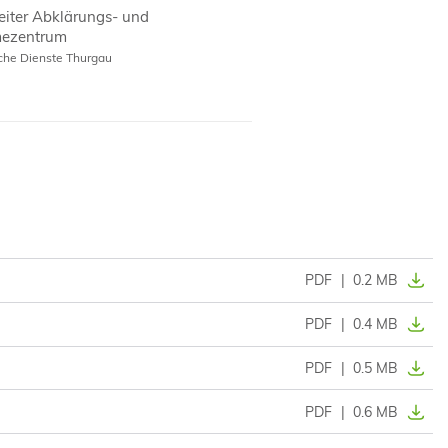
leiter Abklärungs- und
ezentrum
sche Dienste Thurgau
PDF
|
0.2 MB
PDF
|
0.4 MB
PDF
|
0.5 MB
PDF
|
0.6 MB