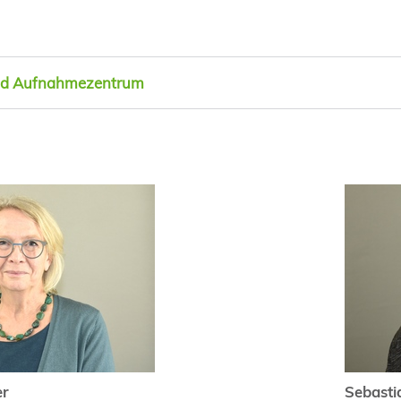
nd Aufnahmezentrum
er
Sebasti
er
Sebasti