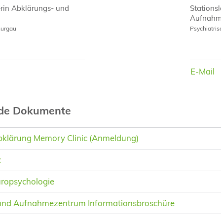
erin Abklärungs- und
Stations
Aufnahm
hurgau
Psychiatri
E-Mail
E-Mail
nde Dokumente
klärung Memory Clinic (Anmeldung)
c
uropsychologie
und Aufnahmezentrum Informationsbroschüre