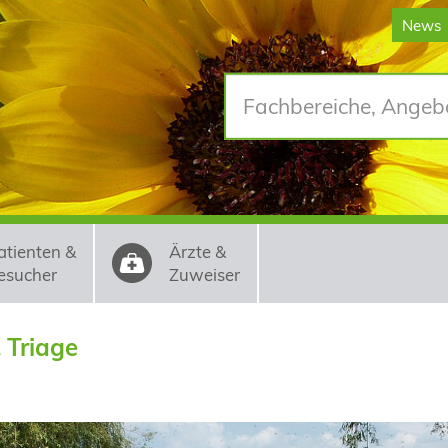
News
atienten &
Ärzte &
esucher
Zuweiser
 Triage