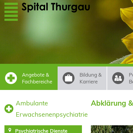
Direkt zum Inhalt
Angebote &
Bildung &
P
Fachbereiche
Karriere
B
Abklärung &
Ambulante
Erwachsenenpsychiatrie
Psychiatrische Dienste