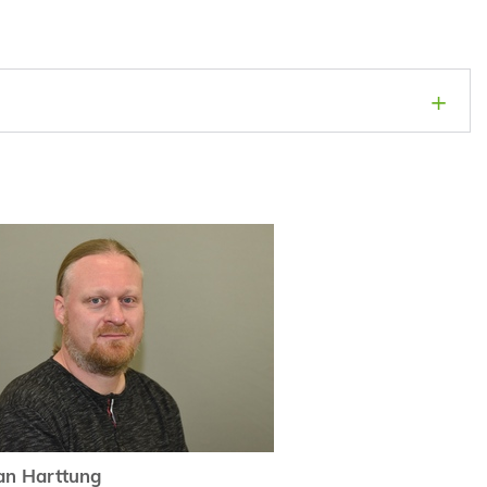
an Harttung
an Harttung