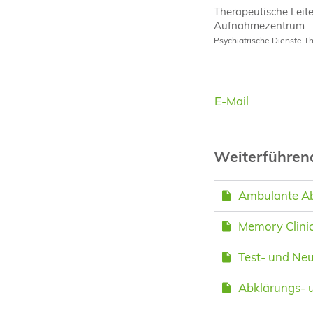
Therapeutische Leit
Aufnahmezentrum
Psychiatrische Dienste T
E-Mail
E-Mail
Weiterführe
Ambulante Ab
Memory Clini
Test- und Ne
Abklärungs- 