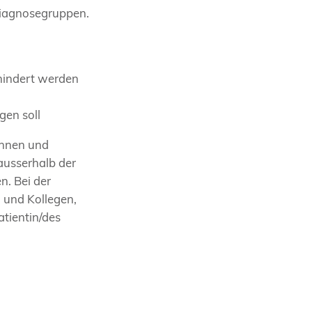
Diagnosegruppen.
hindert werden
gen soll
tinnen und
ausserhalb der
n. Bei der
 und Kollegen,
atientin/des