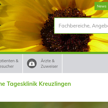
News
atienten &
Ärzte &
esucher
Zuweiser
he Tagesklinik Kreuzlingen