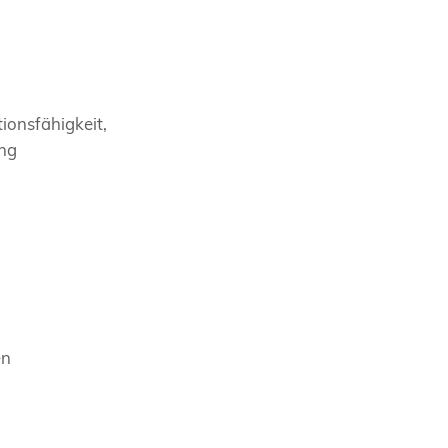
ionsfähigkeit,
ing
en