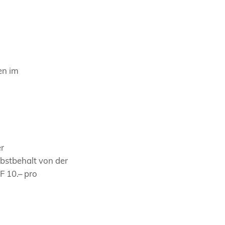
en im
r
bstbehalt von der
F 10.– pro