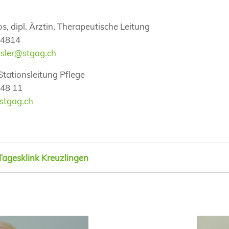
s, dipl. Ärztin, Therapeutische Leitung
4 4814
nsler@stgag.ch
tationsleitung Pflege
 48 11
stgag.ch
Tagesklink Kreuzlingen
Thomas