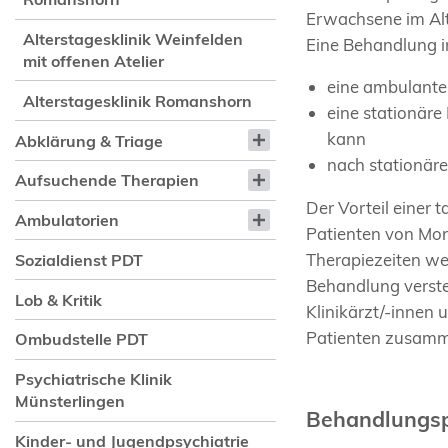
Erwachsene im Alt
Alterstagesklinik Weinfelden
Eine Behandlung i
mit offenen Atelier
eine ambulante
Alterstagesklinik Romanshorn
eine stationär
kann
Abklärung & Triage
nach stationäre
Aufsuchende Therapien
Der Vorteil einer 
Ambulatorien
Patienten von Mon
Therapiezeiten we
Sozialdienst PDT
Behandlung verste
Lob & Kritik
Klinikärzt/-innen 
Patienten zusamm
Ombudstelle PDT
Psychiatrische Klinik
Münsterlingen
Behandlungsp
Kinder- und Jugendpsychiatrie