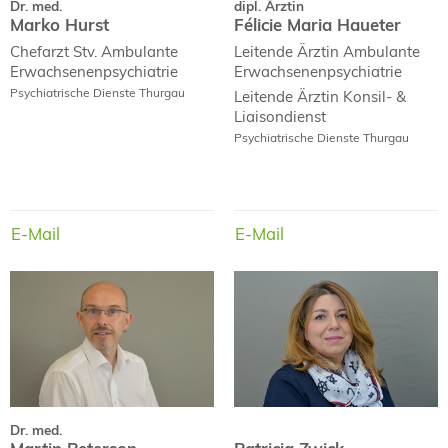
Dr. med.
dipl. Ärztin
Marko Hurst
Félicie Maria Haueter
Chefarzt Stv.
Ambulante
Leitende Ärztin
Ambulante
Erwachsenenpsychiatrie
Erwachsenenpsychiatrie
Psychiatrische Dienste Thurgau
Leitende Ärztin
Konsil- &
Liaisondienst
Psychiatrische Dienste Thurgau
E-Mail
E-Mail
E-Mail
E-Mail
Dr. med.
Martin Peterson
Patricia Zwick
Dr. med.