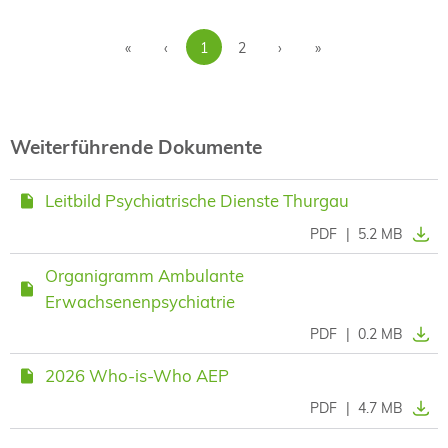
«
‹
1
2
›
»
Weiterführende Dokumente
Leitbild Psychiatrische Dienste Thurgau
PDF
|
5.2 MB
Organigramm Ambulante
Erwachsenenpsychiatrie
PDF
|
0.2 MB
2026 Who-is-Who AEP
PDF
|
4.7 MB