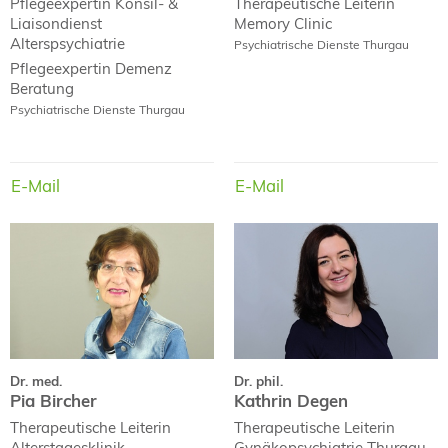
Therapeutische Leiterin
Pflegeexpertin
Konsil- &
Memory Clinic
Liaisondienst
Alterspsychiatrie
Psychiatrische Dienste Thurgau
Pflegeexpertin
Demenz
Beratung
Psychiatrische Dienste Thurgau
E-Mail
E-Mail
E-Mail
E-Mail
Dr. med.
Dr. phil.
Pia Bircher
Kathrin Degen
Dr. med.
Dr. phil.
Pia Bircher
Kathrin Degen
Therapeutische Leiterin
Therapeutische Leiterin
Alterstagesklinik
Gynäkopsychiatrie Thurgau