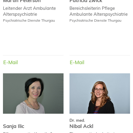
Martin Peterson
Patricia Zwick
Leitender Arzt
Ambulante
Bereichsleiterin Pflege
Alterspsychiatrie
Ambulante Alterspsychiatrie
Psychiatrische Dienste Thurgau
Psychiatrische Dienste Thurgau
E-Mail
E-Mail
E-Mail
E-Mail
Dr. med.
Sanja Ilic
Nibal Ackl
Dr. med.
Nibal Ackl
Sanja Ilic