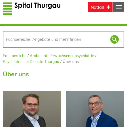
Direkt zum Inhalt
Notfall
Fachbereiche
Ambulante Erwachsenenpsychiatrie
Psychiatrische Dienste Thurgau
Über uns
Über uns
PD Dr. med.
Rainer Krähenmann
Michael Lehmann