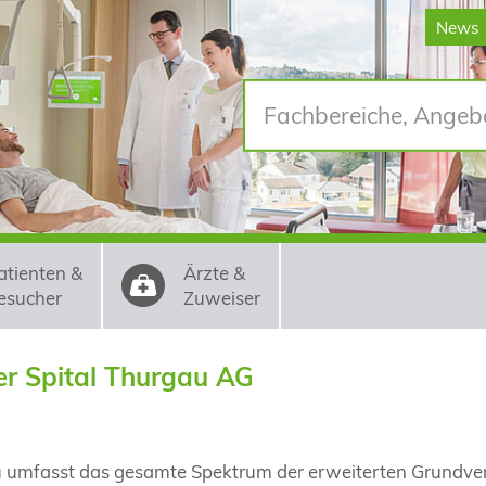
News
atienten &
Ärzte &
esucher
Zuweiser
er Spital Thurgau AG
u umfasst das gesamte Spektrum der erweiterten Grundve