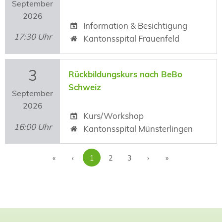
September
2026
Information & Besichtigung
17:30 Uhr
Kantonsspital Frauenfeld
3
Rückbildungskurs nach BeBo
Schweiz
September
2026
Kurs/Workshop
16:00 Uhr
Kantonsspital Münsterlingen
«
‹
1
2
3
›
»