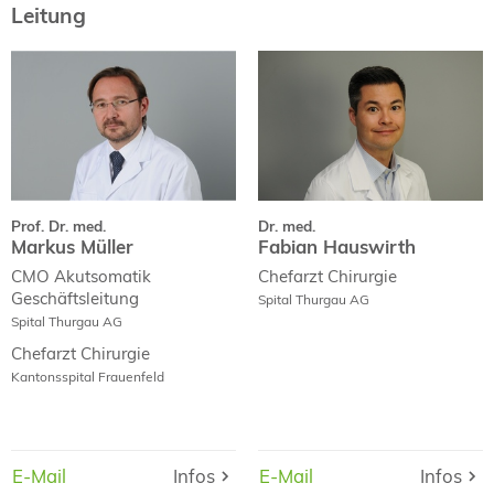
Leitung
Prof. Dr. med.
Dr. med.
Markus Müller
Fabian Hauswirth
Curriculum Vitae
Curriculum Vitae
Fachpublikationen
Prof. Dr. med.
Dr. med.
Markus Müller
Fabian Hauswirth
CMO Akutsomatik
Chefarzt Chirurgie
Geschäftsleitung
Spital Thurgau AG
Spital Thurgau AG
Chefarzt Chirurgie
Kantonsspital Frauenfeld
E-Mail
E-Mail
Infos
Infos
E-Mail
E-Mail
Infos
Infos