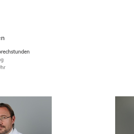
en
prechstunden
ag
Uhr
Dr. med.
Fabian 
ae
Curri
nen