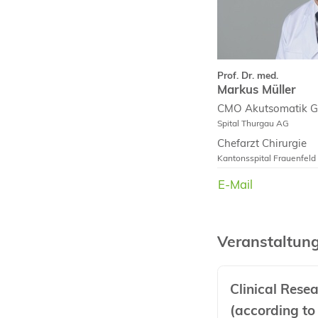
Prof. Dr. med.
Markus Müller
CMO Akutsomatik Ge
Spital Thurgau AG
Chefarzt Chirurgie
Kantonsspital Frauenfeld
E-Mail
E-Mail
Veranstaltun
Clinical Rese
(according to