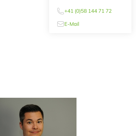
+41 (0)58 144 71 72
E-Mail
Hauswirth
culum Vitae