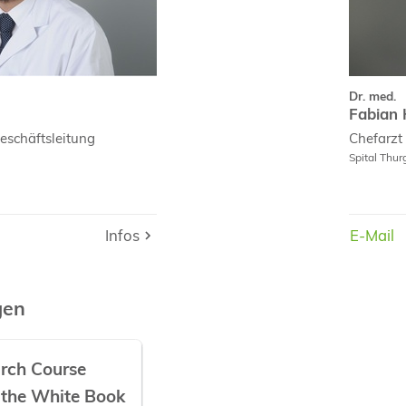
Dr. med.
Fabian 
schäftsleitung
Chefarzt 
Spital Thu
Infos
Infos
E-Mail
E-Mail
gen
arch Course
 the White Book