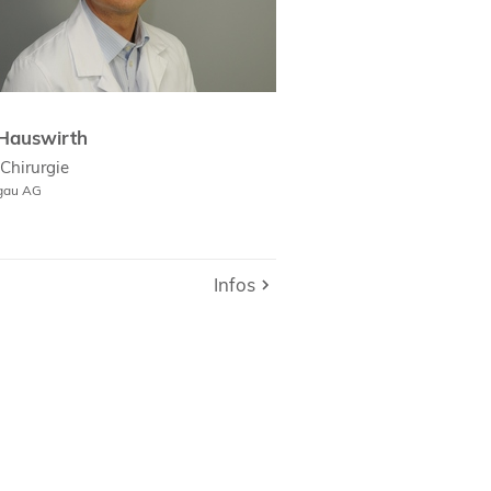
Hauswirth
Chirurgie
rgau AG
Infos
Infos