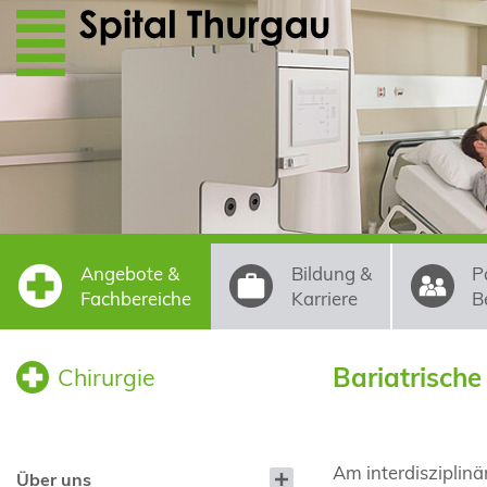
Direkt zum Inhalt
Angebote &
Bildung &
P
Fachbereiche
Karriere
B
Bariatrische
Chirurgie
Am interdisziplin
Über uns