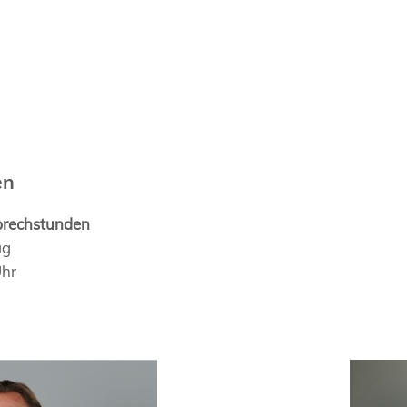
en
prechstunden
ag
Uhr
Dr. med.
Fabian 