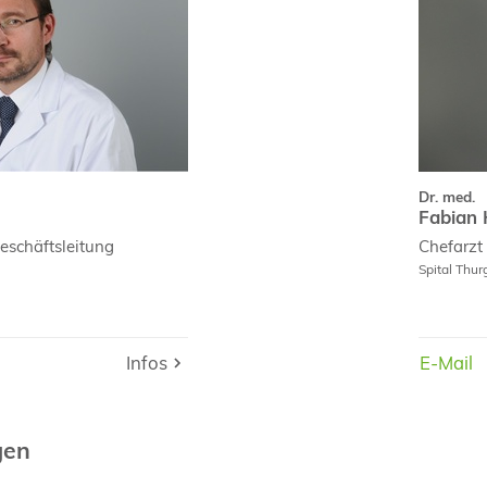
ae
Curri
nen
Dr. med.
Fabian 
schäftsleitung
Chefarzt 
Spital Thu
Infos
Infos
E-Mail
E-Mail
gen