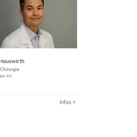
culum Vitae
Hauswirth
Chirurgie
rgau AG
Infos
Infos