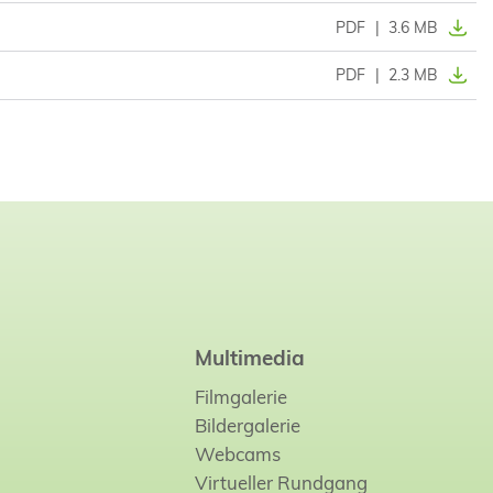
PDF
|
3.6 MB
PDF
|
2.3 MB
Multimedia
Filmgalerie
Bildergalerie
Webcams
Virtueller Rundgang