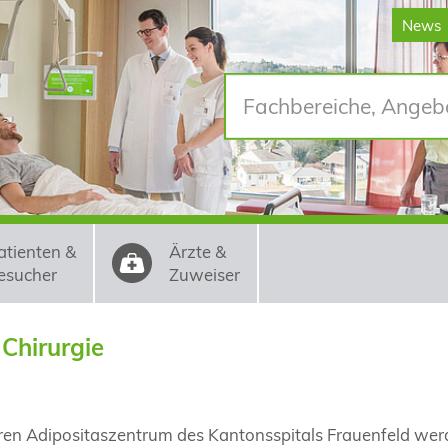
News
atienten &
Ärzte &
esucher
Zuweiser
 Chirurgie
ären Adipositaszentrum des Kantonsspitals Frauenfeld we