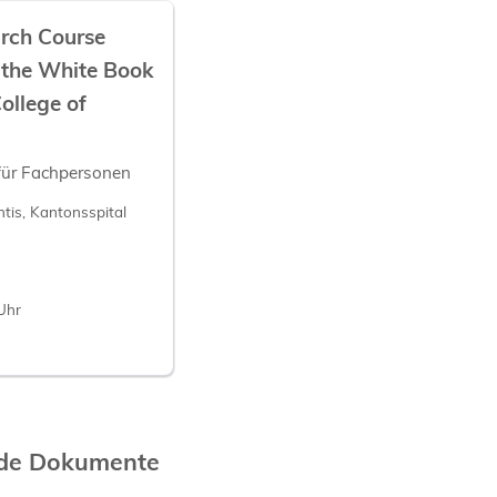
arch Course
 the White Book
ollege of
für Fachpersonen
tis, Kantonsspital
Uhr
nde Dokumente