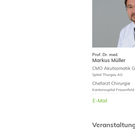
Curriculum Vit
Fachpublikatio
Prof. Dr. med.
Markus Müller
CMO Akutsomatik Ge
Spital Thurgau AG
Chefarzt Chirurgie
Kantonsspital Frauenfeld
E-Mail
E-Mail
Veranstaltun