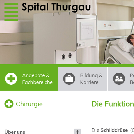
Direkt zum Inhalt
Angebote &
Bildung &
P
Fachbereiche
Karriere
B
Die Funktion
Chirurgie
Die
Schilddrüse
(G
Über uns