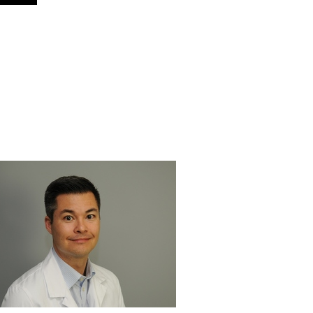
Hauswirth
culum Vitae