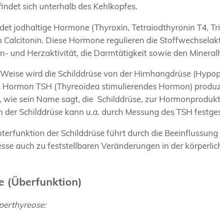
ndet sich unterhalb des Kehlkopfes.
ldet jodhaltige Hormone (Thyroxin, Tetraiodthyronin T4, Tr
Calcitonin. Diese Hormone regulieren die Stoffwechselakt
rn- und Herzaktivität, die Darmtätigkeit sowie den Minera
 Weise wird die Schilddrüse von der Hirnhangdrüse (Hypop
s Hormon TSH (Thyreoidea stimulierendes Hormon) produzi
, wie sein Name sagt, die Schilddrüse, zur Hormonprodukt
n der Schilddrüse kann u.a. durch Messung des TSH festges
terfunktion der Schilddrüse führt durch die Beeinflussung
sse auch zu feststellbaren Veränderungen in der körperli
e (Überfunktion)
erthyreose: