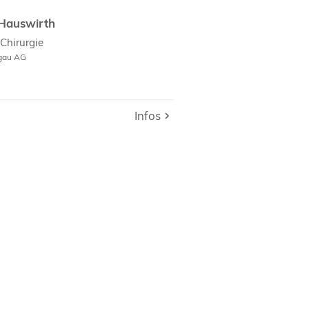
Hauswirth
Chirurgie
rgau AG
Infos
Infos