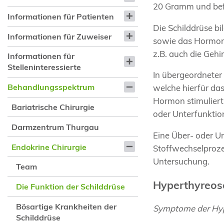
20 Gramm und befi
Informationen für Patienten
Die Schilddrüse bi
Informationen für Zuweiser
sowie das Hormon 
z.B. auch die Gehi
Informationen für
Stelleninteressierte
In übergeordneter
Behandlungsspektrum
welche hierfür da
Hormon stimuliert
Bariatrische Chirurgie
oder Unterfunktio
Darmzentrum Thurgau
Eine Über- oder Un
Endokrine Chirurgie
Stoffwechselproze
Untersuchung.
Team
Hyperthyreos
Die Funktion der Schilddrüse
Bösartige Krankheiten der
Symptome der Hyp
Schilddrüse