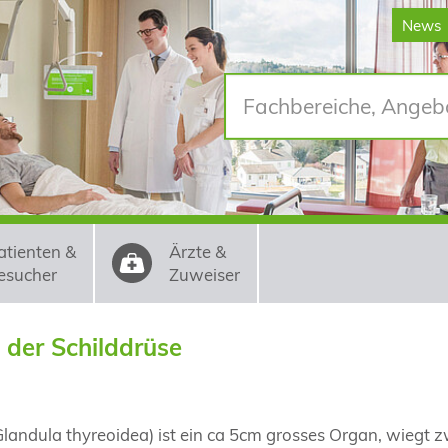
News
atienten &
Ärzte &
esucher
Zuweiser
 der Schilddrüse
landula thyreoidea) ist ein ca 5cm grosses Organ, wiegt 