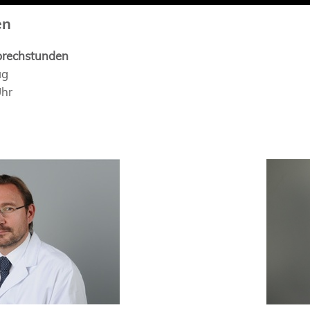
en
prechstunden
ag
Uhr
Dr. med.
Fabian 
ae
Curri
nen