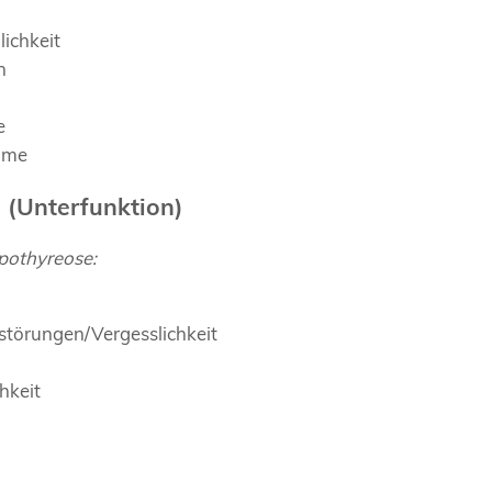
ichkeit
n
e
hme
 (Unterfunktion)
othyreose:
störungen/Vergesslichkeit
hkeit