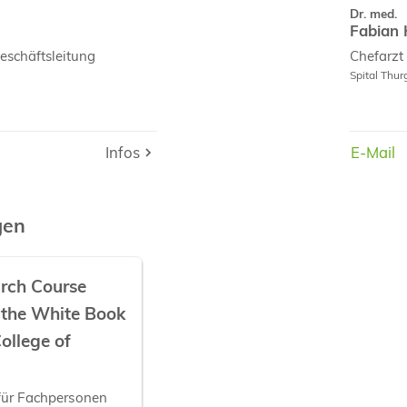
Dr. med.
Fabian 
schäftsleitung
Chefarzt 
Spital Thu
Infos
Infos
E-Mail
E-Mail
gen
arch Course
 the White Book
ollege of
für Fachpersonen