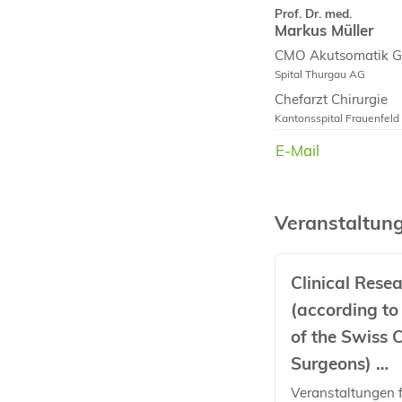
Prof. Dr. med.
Markus Müller
CMO Akutsomatik Ge
Spital Thurgau AG
Chefarzt Chirurgie
Kantonsspital Frauenfeld
E-Mail
E-Mail
Veranstaltun
Clinical Rese
(according to
of the Swiss C
Surgeons)
…
Veranstaltungen 