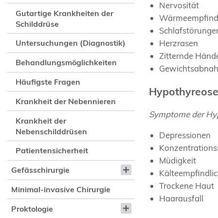
Nervosität
Gutartige Krankheiten der
Wärmeempfindl
Schilddrüse
Schlafstörunge
Untersuchungen (Diagnostik)
Herzrasen
Zitternde Händ
Behandlungsmöglichkeiten
Gewichtsabna
Häufigste Fragen
Hypothyreose
Krankheit der Nebennieren
Symptome der Hyp
Krankheit der
Nebenschilddrüsen
Depressionen
Konzentrations
Patientensicherheit
Müdigkeit
Gefässchirurgie
Kälteempfindlic
Trockene Haut
Minimal-invasive Chirurgie
Haarausfall
Proktologie