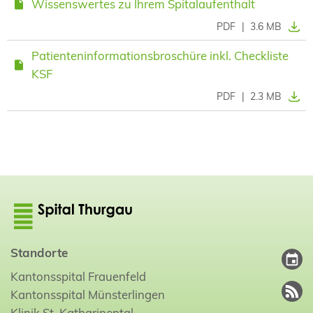
Wissenswertes zu Ihrem Spitalaufenthalt
PDF
|
3.6 MB
Patienteninformationsbroschüre inkl. Checkliste
KSF
PDF
|
2.3 MB
Standorte
Kantonsspital Frauenfeld
Kantonsspital Münsterlingen
Klinik St. Katharinental