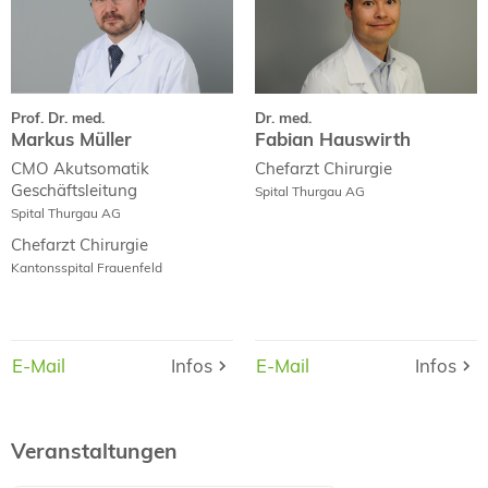
Curriculum Vitae
Curriculum Vitae
Fachpublikationen
Prof. Dr. med.
Dr. med.
Markus Müller
Fabian Hauswirth
CMO Akutsomatik
Chefarzt Chirurgie
Geschäftsleitung
Spital Thurgau AG
Spital Thurgau AG
Chefarzt Chirurgie
Kantonsspital Frauenfeld
E-Mail
E-Mail
Infos
Infos
E-Mail
E-Mail
Infos
Infos
Veranstaltungen