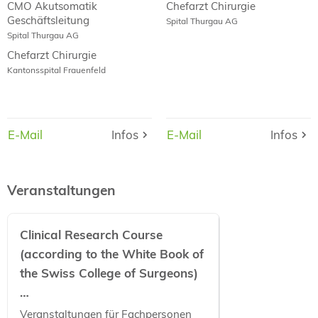
CMO Akutsomatik
Chefarzt Chirurgie
Geschäftsleitung
Spital Thurgau AG
Spital Thurgau AG
Chefarzt Chirurgie
Kantonsspital Frauenfeld
E-Mail
E-Mail
Infos
Infos
E-Mail
E-Mail
Infos
Infos
Veranstaltungen
Clinical Research Course
(according to the White Book of
the Swiss College of Surgeons)
…
Veranstaltungen für Fachpersonen