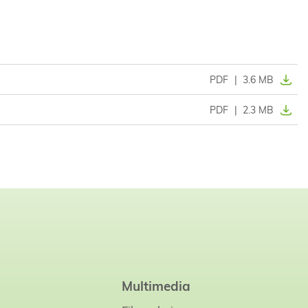
PDF
|
3.6 MB
PDF
|
2.3 MB
Multimedia