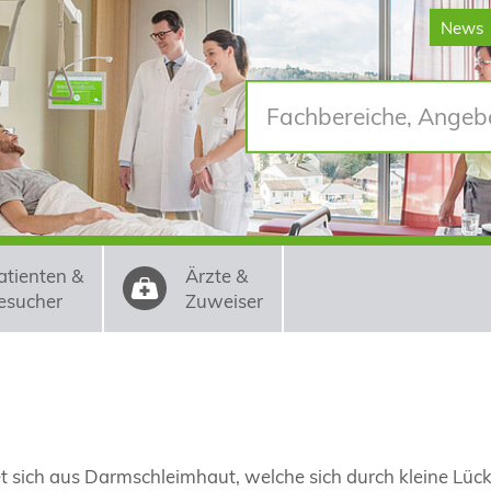
News
atienten &
Ärzte &
esucher
Zuweiser
det sich aus Darmschleimhaut, welche sich durch kleine Lüc