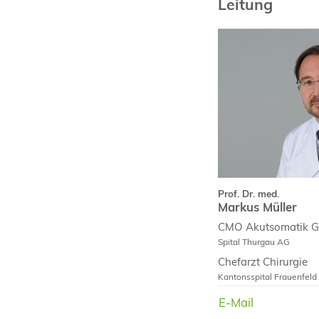
Leitung
Prof. Dr. med.
Markus Müller
Curriculum Vit
Fachpublikatio
Prof. Dr. med.
Markus Müller
CMO Akutsomatik Ge
Spital Thurgau AG
Chefarzt Chirurgie
Kantonsspital Frauenfeld
E-Mail
E-Mail