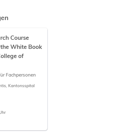
gen
arch Course
 the White Book
ollege of
für Fachpersonen
tis, Kantonsspital
Uhr