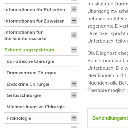
muskulären Darmw
Informationen für Patienten
Übergang zwische
nehmen im Alter z
Informationen für Zuweiser
sogenannte Divert
Informationen für
Divertikel, sprich
Stelleninteressierte
Unterbauch, teilwe
Behandlungsspektrum
Die Diagnostik be
Bauchraum wird ab
Bariatrische Chirurgie
Unterbauch. Die w
Darmzentrum Thurgau
Hier können nicht
Nachdem alle Befu
Endokrine Chirurgie
Therapie möglich i
Gefässchirurgie
Minimal-invasive Chirurgie
Behandlungsmög
Proktologie