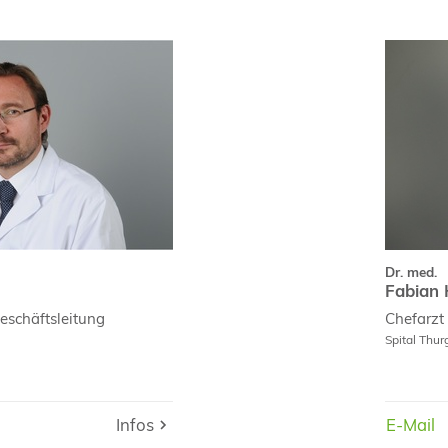
Dr. med.
Fabian 
ae
Curri
nen
Dr. med.
Fabian 
schäftsleitung
Chefarzt 
Spital Thu
Infos
Infos
E-Mail
E-Mail