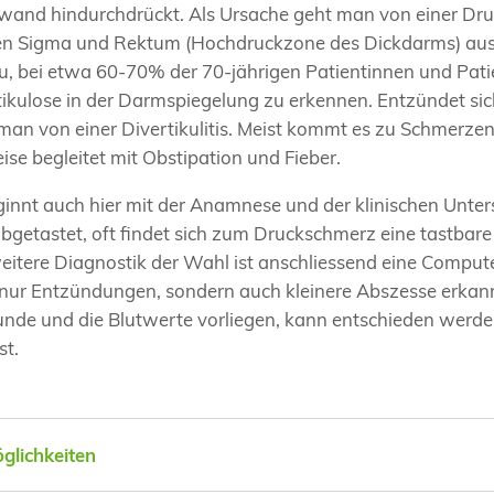
and hindurchdrückt. Als Ursache geht man von einer Dru
n Sigma und Rektum (Hochdruckzone des Dickdarms) aus. 
u, bei etwa 60-70% der 70-jährigen Patientinnen und Patie
ikulose in der Darmspiegelung zu erkennen. Entzündet sich
t man von einer Divertikulitis. Meist kommt es zu Schmerzen
ise begleitet mit Obstipation und Fieber.
ginnt auch hier mit der Anamnese und der klinischen Unte
getastet, oft findet sich zum Druckschmerz eine tastbare
eitere Diagnostik der Wahl ist anschliessend eine Compu
 nur Entzündungen, sondern auch kleinere Abszesse erkan
nde und die Blutwerte vorliegen, kann entschieden werde
st.
lichkeiten