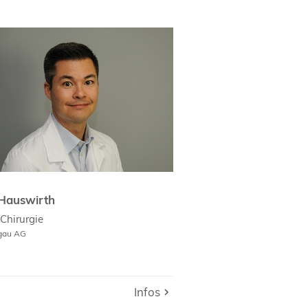
Hauswirth
culum Vitae
Hauswirth
Chirurgie
rgau AG
Infos
Infos