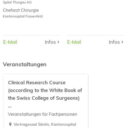
Spital Thurgau AG
Chefarzt Chirurgie
Kantonsspital Frauenfeld
E-Mail
E-Mail
Infos
Infos
E-Mail
E-Mail
Infos
Infos
Veranstaltungen
Clinical Research Course
(according to the White Book of
the Swiss College of Surgeons)
…
Veranstaltungen für Fachpersonen
Vortragssaal Säntis, Kantonsspital