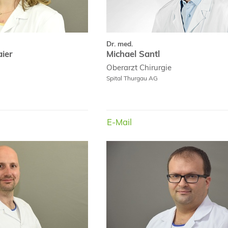
Dr. med.
ier
Michael Santl
Oberarzt
Chirurgie
Spital Thurgau AG
E-Mail
E-Mail
Dr. med.
Hendrik Strothmann
Antana