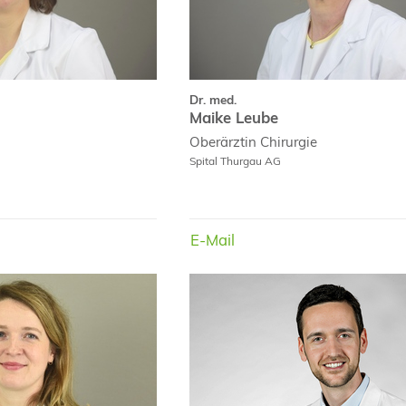
Dr. med.
Maike Leube
Oberärztin
Chirurgie
Spital Thurgau AG
E-Mail
E-Mail
Dr. med.
Milena Sachsenmaier
Mic