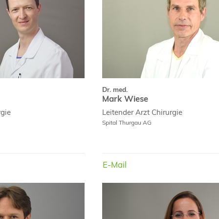
Dr. med.
Mark Wiese
rgie
Leitender Arzt
Chirurgie
Spital Thurgau AG
E-Mail
E-Mail
Dr. med.
Florian Martens
Marth
Curriculu