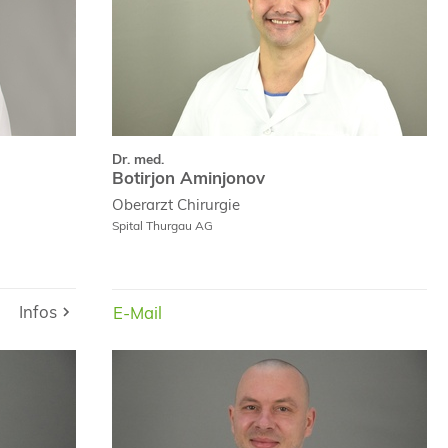
Dr. med.
Botirjon Aminjonov
Oberarzt
Chirurgie
Spital Thurgau AG
Infos
E-Mail
E-Mail
E-Mail
Dr. med.
Dr. med. univ.
dio Canal
Jan Chmielewski