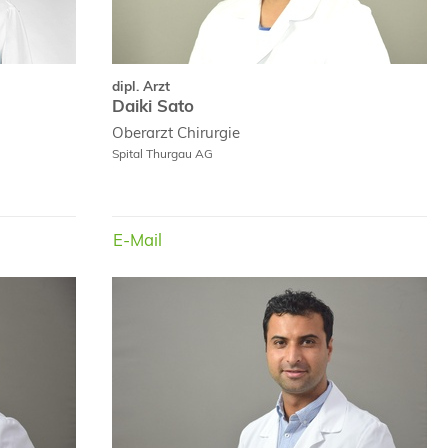
dipl. Arzt
Daiki Sato
Oberarzt
Chirurgie
Spital Thurgau AG
E-Mail
E-Mail
E-Mail
dipl. Arzt
Dr. med.
s Virbalis
Baktash Aqtashi