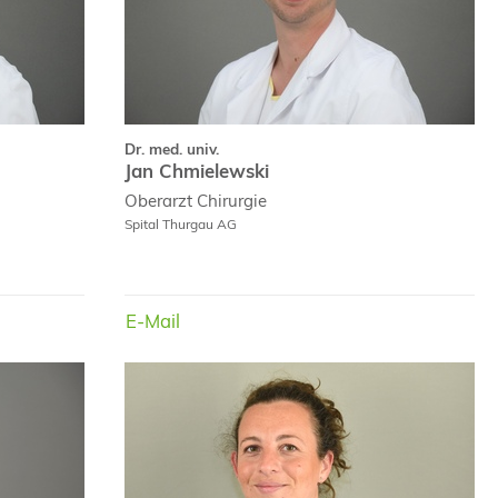
Dr. med. univ.
Jan Chmielewski
Oberarzt
Chirurgie
Spital Thurgau AG
E-Mail
E-Mail
E-Mail
Dr. med.
Dr. med.
ike Leube
Laura Pietrogiovanna