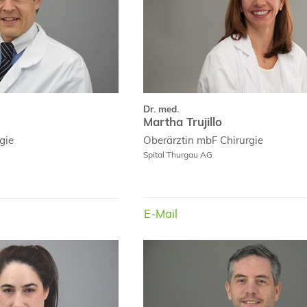
Dr. med.
Martha Trujillo
gie
Oberärztin mbF
Chirurgie
Spital Thurgau AG
E-Mail
Infos
E-Mail
Dr. med.
Pia Antony
Clau