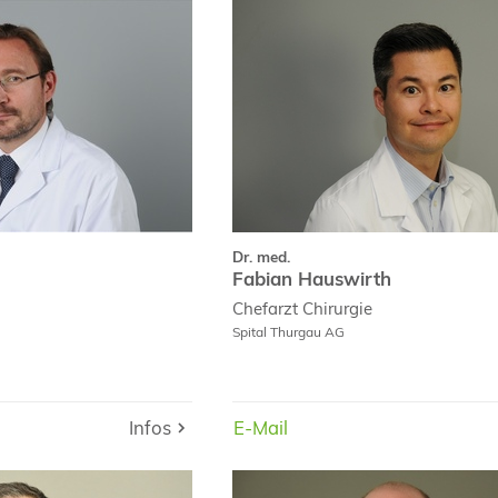
Prof. Dr. med.
Markus Müller
Fabian 
Curriculum Vitae
Curriculu
Fachpublikationen
Dr. med.
Fabian Hauswirth
Chefarzt
Chirurgie
Spital Thurgau AG
Infos
E-Mail
E-Mail
Infos
dipl. Arzt
P