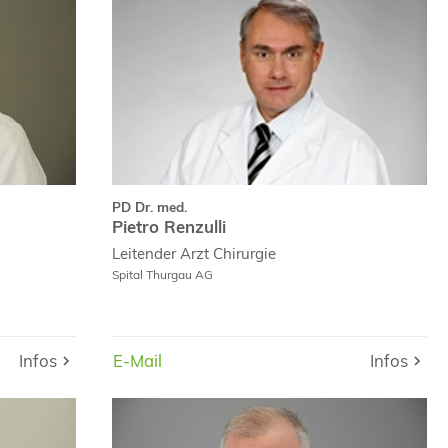
cal Probst
Pietro Renzulli
m Vitae
Curriculum Vitae
PD Dr. med.
Pietro Renzulli
Leitender Arzt
Chirurgie
Spital Thurgau AG
Infos
E-Mail
E-Mail
Infos
Infos
E-Mail
Dr. med.
Dr. med.
ark Wiese
Dragoljub Kovacevic