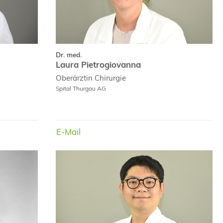
Dr. med.
Laura Pietrogiovanna
Oberärztin
Chirurgie
Spital Thurgau AG
E-Mail
E-Mail
E-Mail
Dr. med.
dipl. Arzt
hael Santl
Daiki Sato