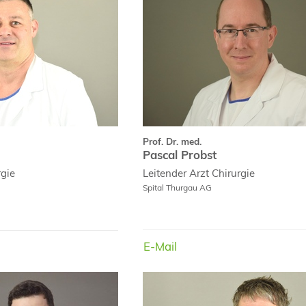
Dirk Kleindienst
Pas
Curriculu
Prof. Dr. med.
Pascal Probst
rgie
Leitender Arzt
Chirurgie
Spital Thurgau AG
E-Mail
Infos
E-Mail
Dr. med.
Saulius Sudikas
M