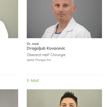
Dr. med.
Dragoljub Kovacevic
Oberarzt mbF
Chirurgie
Spital Thurgau AG
E-Mail
E-Mail
E-Mail
Dr. med.
Dr. med.
a Trujillo
Botirjon Aminjonov
m Vitae