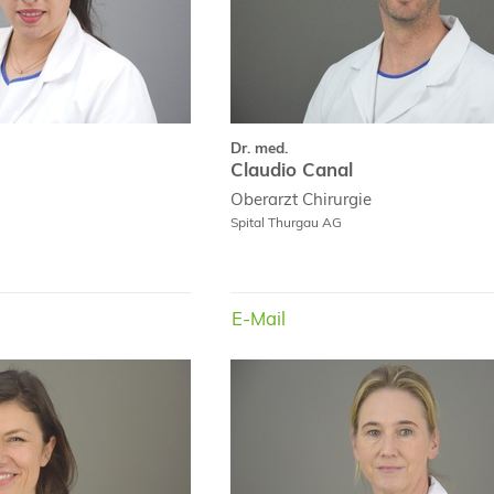
Dr. med.
Claudio Canal
Oberarzt
Chirurgie
Spital Thurgau AG
E-Mail
E-Mail
Dr. med.
Fatima Hrnjic
Ma