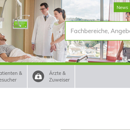
News
atienten &
Ärzte &
esucher
Zuweiser