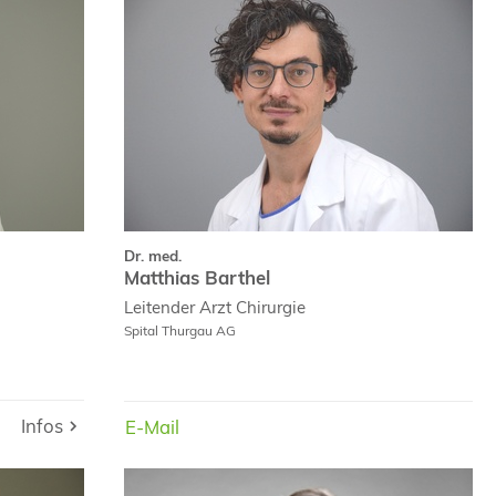
Dr. med.
Dr. med.
Hauswirth
Matthias Barthel
m Vitae
Dr. med.
Matthias Barthel
Leitender Arzt
Chirurgie
Spital Thurgau AG
Infos
E-Mail
E-Mail
E-Mail
rof. Dr. med.
PD Dr. med.