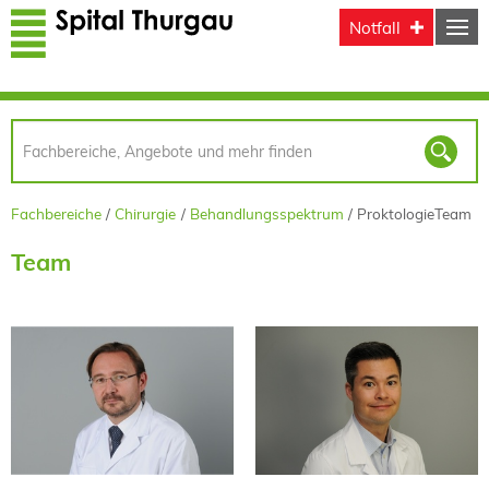
Direkt zum Inhalt
Notfall
Fachbereiche
Chirurgie
Behandlungsspektrum
Proktologie
Team
Team
Prof. Dr. med.
Dr. med.
Markus Müller
Fabian Hauswirth
Curriculum Vitae
Curriculum Vitae
Fachpublikationen