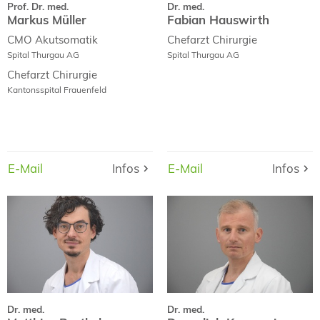
Prof. Dr. med.
Dr. med.
Markus Müller
Fabian Hauswirth
CMO Akutsomatik
Chefarzt
Chirurgie
Spital Thurgau AG
Spital Thurgau AG
Chefarzt
Chirurgie
Kantonsspital Frauenfeld
E-Mail
Infos
Infos
E-Mail
E-Mail
Infos
Infos
E-Mail
Dr. med.
Dr. med.
Matthias Barthel
Dragoljub Kovacevic
Dr. med.
Dr. med.