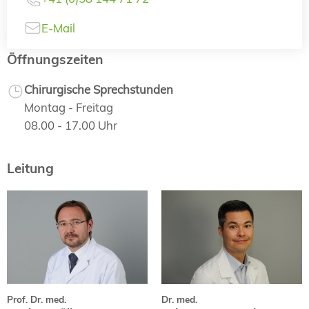
E-Mail
Öffnungszeiten
Chirurgische Sprechstunden
Montag - Freitag
08.00 - 17.00 Uhr
Leitung
Prof. Dr. med.
Dr. med.
Markus Müller
Fabian Hauswirth
Curriculum Vitae
Curriculum Vitae
Fachpublikationen
Prof. Dr. med.
Dr. med.