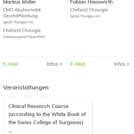
Markus Müller
Fabian Hauswirth
CMO Akutsomatik
Chefarzt Chirurgie
Geschäftsleitung
Spital Thurgau AG
Spital Thurgau AG
Chefarzt Chirurgie
Kantonsspital Frauenfeld
E-Mail
E-Mail
Infos
Infos
E-Mail
E-Mail
Infos
Infos
Veranstaltungen
Clinical Research Course
(according to the White Book of
the Swiss College of Surgeons)
…