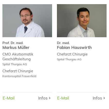
Prof. Dr. med.
Dr. med.
Markus Müller
Fabian Hauswirth
Curriculum Vitae
Curriculum Vitae
Fachpublikationen
Prof. Dr. med.
Dr. med.
Markus Müller
Fabian Hauswirth
CMO Akutsomatik
Chefarzt Chirurgie
Geschäftsleitung
Spital Thurgau AG
Spital Thurgau AG
Chefarzt Chirurgie
Kantonsspital Frauenfeld
E-Mail
E-Mail
Infos
Infos
E-Mail
E-Mail
Infos
Infos