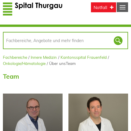
Direkt zum Inhalt
Notfall
Fachbereiche
Innere Medizin
Kantonsspital Frauenfeld
Onkologie/Hämatologie
Über uns
Team
Team
Dr. med.
Dr. med.
Christian Taverna
Rudolf Benz
Curriculum Vitae