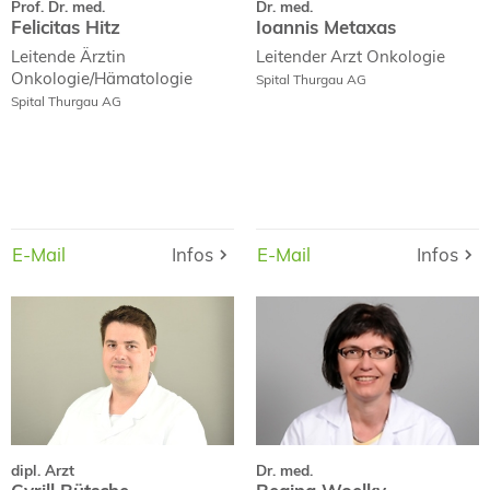
Prof. Dr. med.
Dr. med.
Felicitas Hitz
Ioannis Metaxas
Leitende Ärztin
Leitender Arzt
Onkologie
Onkologie/Hämatologie
Spital Thurgau AG
Spital Thurgau AG
E-Mail
Infos
Infos
E-Mail
E-Mail
Infos
Infos
E-Mail
dipl. Arzt
Dr. med.
Cyrill Rütsche
Regina Woelky
Curriculum Vitae
dipl. Arzt
Dr. med.