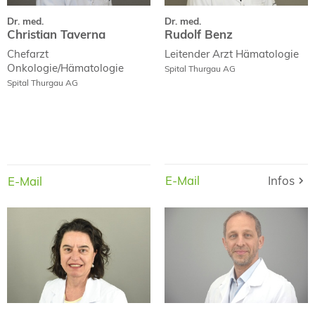
Dr. med.
Dr. med.
Christian Taverna
Rudolf Benz
Chefarzt
Leitender Arzt
Hämatologie
Onkologie/Hämatologie
Spital Thurgau AG
Spital Thurgau AG
E-Mail
Infos
Infos
E-Mail
E-Mail
E-Mail
Prof. Dr. med.
Dr. med.
Felicitas Hitz
Ioannis Metaxas
Curriculum Vitae
Curriculum Vitae