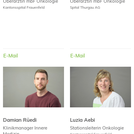
Oberärztin mbF
Onkologie
Oberärztin mbF
Onkologie
Kantonsspital Frauenfeld
Spital Thurgau AG
E-Mail
E-Mail
E-Mail
E-Mail
Damian Rüedi
Luzia Aebi
Damian Rüedi
Luzia Aebi
Klinikmanager
Innere
Stationsleiterin
Onkologie
Medizin