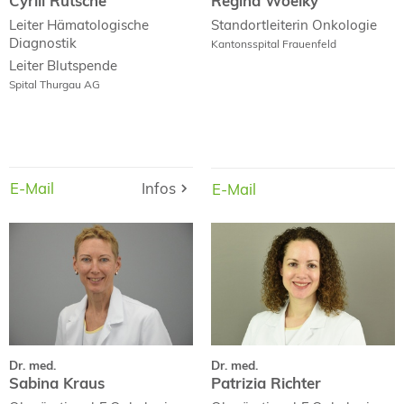
Cyrill Rütsche
Regina Woelky
Leiter
Hämatologische
Standortleiterin
Onkologie
Diagnostik
Kantonsspital Frauenfeld
Leiter
Blutspende
Spital Thurgau AG
E-Mail
Infos
Infos
E-Mail
E-Mail
E-Mail
Dr. med.
Dr. med.
Sabina Kraus
Patrizia Richter
Dr. med.
Dr. med.
Sabina Kraus
Patrizia Richter