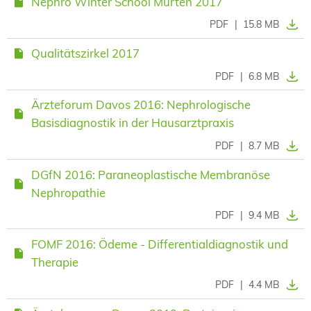
Nephro Winter School Murten 2017
PDF
|
15.8 MB
Qualitätszirkel 2017
PDF
|
6.8 MB
Ärzteforum Davos 2016: Nephrologische
Basisdiagnostik in der Hausarztpraxis
PDF
|
8.7 MB
DGfN 2016: Paraneoplastische Membranöse
Nephropathie
PDF
|
9.4 MB
FOMF 2016: Ödeme - Differentialdiagnostik und
Therapie
PDF
|
4.4 MB