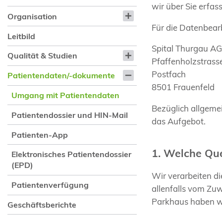
wir über Sie erfa
Organisation
Für die Datenbearb
Leitbild
Spital Thurgau A
Qualität & Studien
Pfaffenholzstrass
Postfach
Patientendaten/-dokumente
8501 Frauenfeld
Umgang mit Patientendaten
Bezüglich allgeme
Patientendossier und HIN-Mail
das Aufgebot.
Patienten-App
1. Welche Que
Elektronisches Patientendossier
(EPD)
Wir verarbeiten d
Patientenverfügung
allenfalls vom Zu
Parkhaus haben wi
Geschäftsberichte