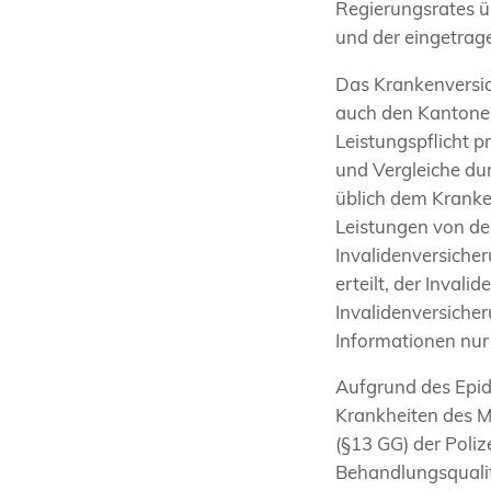
Regierungsrates ü
und der eingetrag
Das Krankenversic
auch den Kantonen
Leistungspflicht p
und Vergleiche du
üblich dem Kranken
Leistungen von de
Invalidenversiche
erteilt, der Inval
Invalidenversiche
Informationen nur 
Aufgrund des Epid
Krankheiten des M
(§13 GG) der Poliz
Behandlungsqualit