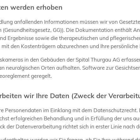
ten werden erhoben
ndlung anfallenden Informationen müssen wir von Gesetzt
(Gesundheitsgesetz, GG)). Die Dokumentation enthält An
d Ergebnisse sowie die therapeutischen und pflegerisc
 mit den Kostenträgern abzurechnen und Ihre persönliche 
ameras in den Gebäuden der Spital Thurgau AG erfassen 
 an neuralgischen Orten aufhalten. Software zur Gesichts
deoreglement geregelt.
rbeiten wir Ihre Daten (Zweck der Verarbeit
hre Personendaten im Einklang mit dem Datenschutzrecht. 
chst erfolgreichen Behandlung und in Erfüllung der uns au
ck der Datenverarbeitung richtet sich in erster Linie nach
ufenthaltes werden wir Sie fragen, ob Sie Ihre während d