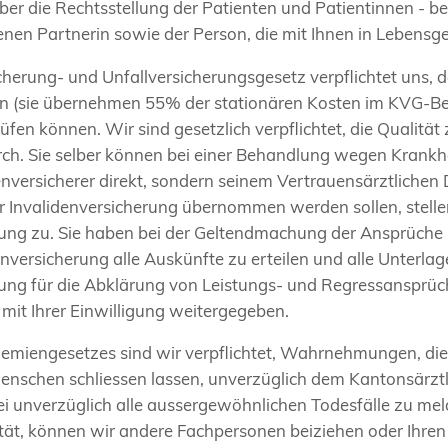
ber die Rechtsstellung der Patienten und Patientinnen - 
enen Partnerin sowie der Person, die mit Ihnen in Lebensg
herung- und Unfallversicherungsgesetz verpflichtet uns, 
 (sie übernehmen 55% der stationären Kosten im KVG-Bere
rüfen können. Wir sind gesetzlich verpflichtet, die Qualitä
rch. Sie selber können bei einer Behandlung wegen Krankhe
versicherer direkt, sondern seinem Vertrauensärztlichen Die
r Invalidenversicherung übernommen werden sollen, stelle
rung zu. Sie haben bei der Geltendmachung der Ansprüche b
idenversicherung alle Auskünfte zu erteilen und alle Unterla
rung für die Abklärung von Leistungs- und Regressansprüc
mit Ihrer Einwilligung weitergegeben.
emiengesetzes sind wir verpflichtet, Wahrnehmungen, die 
enschen schliessen lassen, unverzüglich dem Kantonsärztl
ei unverzüglich alle aussergewöhnlichen Todesfälle zu me
ät, können wir andere Fachpersonen beiziehen oder Ihren 