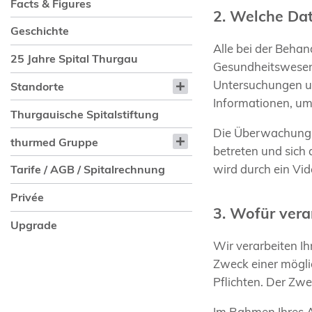
Facts & Figures
2. Welche Da
Geschichte
Alle bei der Beha
25 Jahre Spital Thurgau
Gesundheitswesen 
Untersuchungen un
Standorte
Informationen, um
Thurgauische Spitalstiftung
Die Überwachungsk
thurmed Gruppe
betreten und sich
wird durch ein Vi
Tarife / AGB / Spitalrechnung
Privée
3. Wofür vera
Upgrade
Wir verarbeiten I
Zweck einer mögli
Pflichten. Der Zwe
Im Rahmen Ihres A