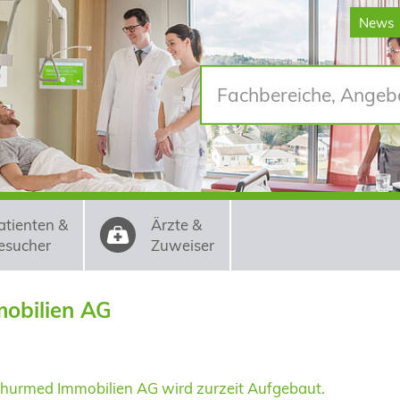
News
atienten &
Ärzte &
esucher
Zuweiser
obilien AG
thurmed Immobilien AG wird zurzeit Aufgebaut.