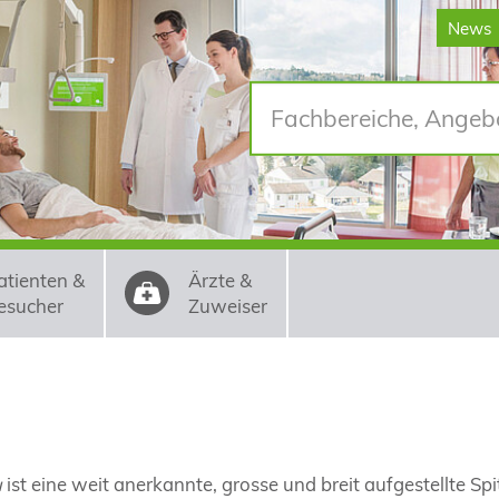
News
atienten &
Ärzte &
esucher
Zuweiser
u
ist eine weit anerkannte, grosse und breit aufgestellte S