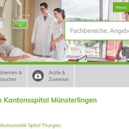
News
atienten &
Ärzte &
esucher
Zuweiser
n Kantonsspital Münsterlingen
kutsomatik Spital Thurgau