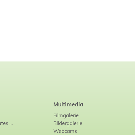
Multimedia
Filmgalerie
ates
…
Bildergalerie
Webcams