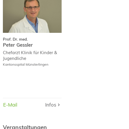
Peter Gessler
Curriculum Vitae
Prof. Dr. med.
Peter Gessler
Chefarzt Klinik für Kinder &
Jugendliche
Kantonsspital Münsterlingen
E-Mail
E-Mail
Infos
Infos
Veranstaltungen