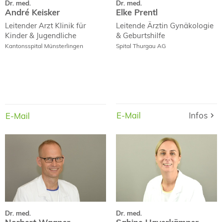
Dr. med.
Dr. med.
André Keisker
Elke Prentl
Leitender Arzt
Klinik für
Leitende Ärztin
Gynäkologie
Kinder & Jugendliche
& Geburtshilfe
Kantonsspital Münsterlingen
Spital Thurgau AG
E-Mail
Infos
Infos
E-Mail
E-Mail
E-Mail
Dr. med.
Dr. med.
Norbert Wagner
Sabine Haverkämper
Dr. med.
Dr. med.