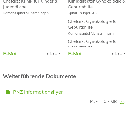
Chefarzt Klinik für Kinder &
Klinikdirektor Gynäkologie &
Jugendliche
Geburtshilfe
Kantonsspital Münsterlingen
Spital Thurgau AG
Chefarzt Gynäkologie &
Geburtshilfe
Kantonsspital Münsterlingen
Chefarzt Gynäkologie &
Geburtshilfe
E-Mail
E-Mail
Infos
Infos
E-Mail
E-Mail
Infos
Infos
Kantonsspital Frauenfeld
Weiterführende Dokumente
PNZ Informationsflyer
PDF
|
0.7 MB