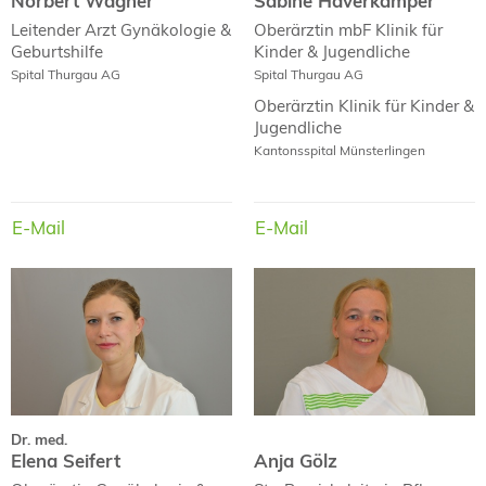
Norbert Wagner
Sabine Haverkämper
Leitender Arzt
Gynäkologie &
Oberärztin mbF
Klinik für
Geburtshilfe
Kinder & Jugendliche
Spital Thurgau AG
Spital Thurgau AG
Oberärztin
Klinik für Kinder &
Jugendliche
Kantonsspital Münsterlingen
E-Mail
E-Mail
E-Mail
E-Mail
Dr. med.
Elena Seifert
Anja Gölz
Dr. med.
Elena Seifert
Anja Gölz