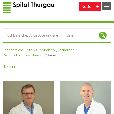
Direkt zum Inhalt
Notfall
Fachbereiche
Klinik für Kinder & Jugendliche
Perinatalzentrum Thurgau
Team
Team
Prof. Dr. med.
Dr. med.
Peter Gessler
Markus Kuther
Curriculum Vitae
Curriculum Vitae