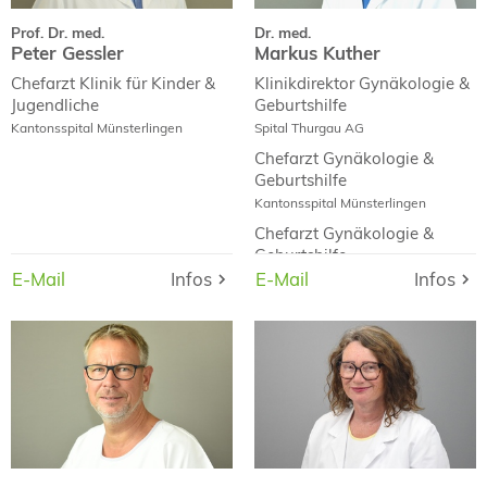
Prof. Dr. med.
Dr. med.
Peter Gessler
Markus Kuther
Chefarzt
Klinik für Kinder &
Klinikdirektor
Gynäkologie &
Jugendliche
Geburtshilfe
Kantonsspital Münsterlingen
Spital Thurgau AG
Chefarzt
Gynäkologie &
Geburtshilfe
Kantonsspital Münsterlingen
Chefarzt
Gynäkologie &
Geburtshilfe
E-Mail
Infos
Infos
E-Mail
E-Mail
Infos
Infos
E-Mail
Kantonsspital Frauenfeld
Dr. med.
Dr. med.
André Keisker
Elke Prentl
Curriculum Vitae