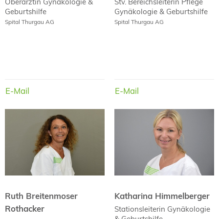
Oberärztin
Gynäkologie &
Stv. Bereichsleiterin Pflege
Geburtshilfe
Gynäkologie & Geburtshilfe
Spital Thurgau AG
Spital Thurgau AG
E-Mail
E-Mail
E-Mail
E-Mail
Ruth Breitenmoser
Katharina Himmelberger
Rothacker
Ruth Breitenmoser
Katharina Himmelberger
Rothacker
Stationsleiterin
Gynäkologie
& Geburtshilfe