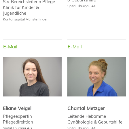
Stv. Bereichsleiterin Pflege
Spital Thurgau AG
Klinik für Kinder &
Jugendliche
Kantonsspital Münsterlingen
E-Mail
E-Mail
E-Mail
E-Mail
Eliane Veigel
Chantal Metzger
Eliane Veigel
Chantal Metzger
Pflegeexpertin
Leitende Hebamme
Pflegedirektion
Gynäkologie & Geburtshilfe
Spital Thurgau AG
Spital Thurgau AG