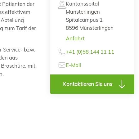
Kantonsspital
 Patienten der
Münsterlingen
ss effektivem
Spitalcampus 1
 Abteilung
8596 Münsterlingen
g zum Tarif der
Anfahrt
r Service- bzw.
+41 (0)58 144 11 11
nden aus
E-Mail
 Broschüre, mit
n.
Kontaktieren Sie uns