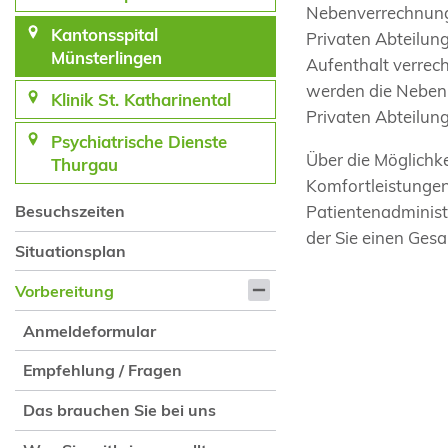
Nebenverrechnung
Kantonsspital
Privaten Abteilun
Münsterlingen
Aufenthalt verrech
werden die Nebenl
Klinik St. Katharinental
Privaten Abteilung
Psychiatrische Dienste
Über die Möglichk
Thurgau
Komfortleistungen
Patientenadminist
Besuchszeiten
der Sie einen Ges
Situationsplan
Vorbereitung
Anmeldeformular
Empfehlung / Fragen
Das brauchen Sie bei uns