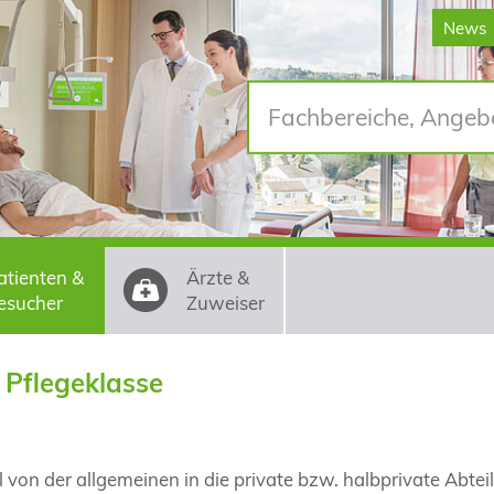
News
atienten &
Ärzte &
esucher
Zuweiser
 Pflegeklasse
von der allgemeinen in die private bzw. halbprivate Abtei