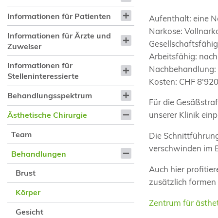
Informationen für Patienten
Aufenthalt: eine N
Narkose: Vollnark
Informationen für Ärzte und
Gesellschaftsfähi
Zuweiser
Arbeitsfähig: na
Informationen für
Nachbehandlung:
Stelleninteressierte
Kosten: CHF 8'920
Behandlungsspektrum
Für die Gesäßstraf
unserer Klinik ein
Ästhetische Chirurgie
Team
Die Schnittführun
verschwinden im B
Behandlungen
Auch hier profitie
Brust
zusätzlich formen
Körper
Zentrum für ästhe
Gesicht