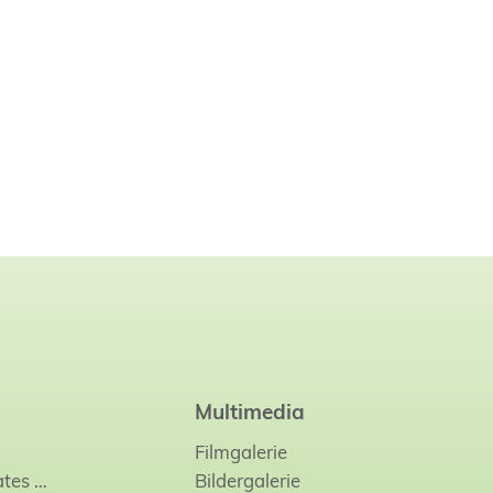
Multimedia
Filmgalerie
ates
…
Bildergalerie