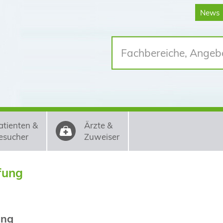
News
atienten &
Ärzte &
esucher
Zuweiser
fung
ung