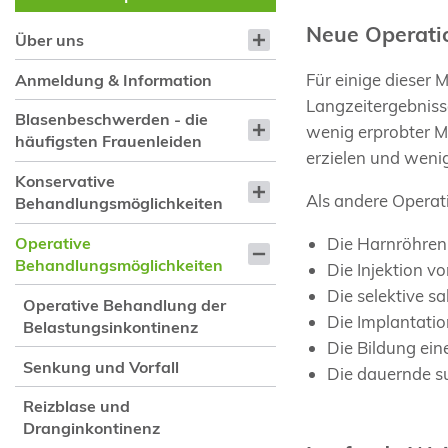
Neue Operat
Über uns
Für einige dieser 
Anmeldung & Information
Langzeitergebnisse
Blasenbeschwerden - die
wenig erprobter 
häufigsten Frauenleiden
erzielen und wenig
Konservative
Als andere Operat
Behandlungsmöglichkeiten
Die Harnröhrenu
Operative
Behandlungsmöglichkeiten
Die Injektion 
Die selektive 
Operative Behandlung der
Die Implantati
Belastungsinkontinenz
Die Bildung ei
Senkung und Vorfall
Die dauernde s
Reizblase und
Dranginkontinenz