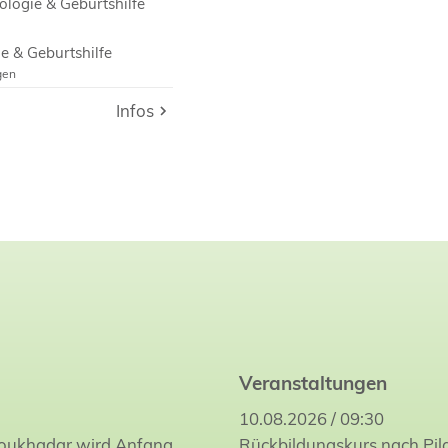
ologie & Geburtshilfe
e & Geburtshilfe
gen
e & Geburtshilfe
Infos
Infos
Veranstaltungen
10.08.2026 / 09:30
Joukhadar wird Anfang
Rückbildungskurs nach Pil