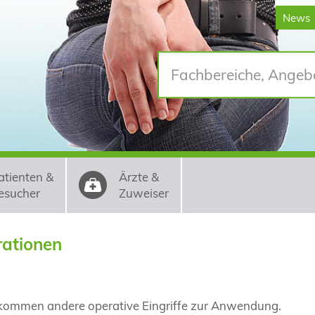
News
atienten &
Ärzte &
esucher
Zuweiser
ationen
n kommen andere operative Eingriffe zur Anwendung.