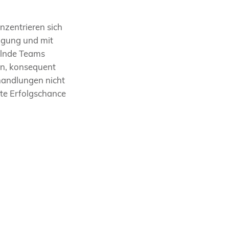
nzentrieren sich
fügung und mit
elnde Teams
en, konsequent
handlungen nicht
te Erfolgschance