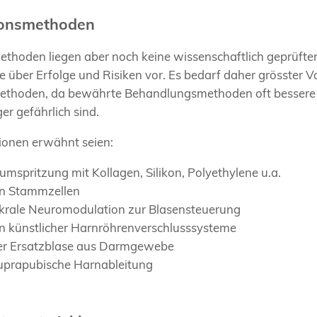
ionsmethoden
Methoden liegen aber noch keine wissenschaftlich geprüfte
 über Erfolge und Risiken vor. Es bedarf daher grösster Vo
Methoden, da bewährte Behandlungsmethoden oft bessere
er gefährlich sind.
ionen erwähnt seien:
mspritzung mit Kollagen, Silikon, Polyethylene u.a.
von Stammzellen
sakrale Neuromodulation zur Blasensteuerung
on künstlicher Harnröhrenverschlusssysteme
ner Ersatzblase aus Darmgewebe
uprapubische Harnableitung