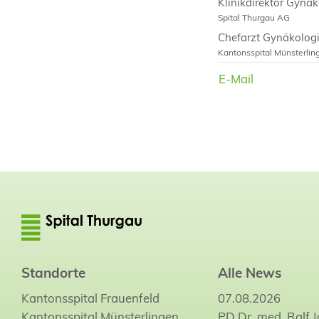
Klinikdirektor Gynäk
Spital Thurgau AG
Chefarzt Gynäkologi
Kantonsspital Münsterlin
Chefarzt Gynäkologi
E-Mail
E-Mail
Kantonsspital Frauenfeld
Standorte
Alle News
Kantonsspital Frauenfeld
07.08.2026
Kantonsspital Münsterlingen
PD Dr. med. Ralf 