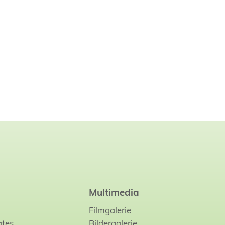
Multimedia
Filmgalerie
ates
…
Bildergalerie