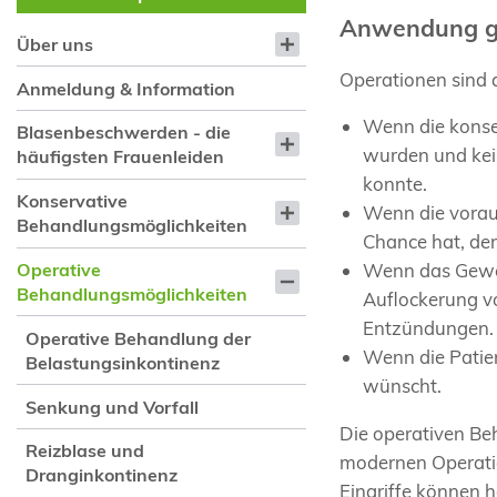
Anwendung g
Über uns
Operationen sind 
Anmeldung & Information
Wenn die konse
Blasenbeschwerden - die
wurden und kei
häufigsten Frauenleiden
konnte.
Konservative
Wenn die vorau
Behandlungsmöglichkeiten
Chance hat, den
Operative
Wenn das Gewebe
Behandlungsmöglichkeiten
Auflockerung v
Entzündungen.
Operative Behandlung der
Wenn die Patien
Belastungsinkontinenz
wünscht.
Senkung und Vorfall
Die operativen Be
Reizblase und
modernen Operatio
Dranginkontinenz
Eingriffe können 