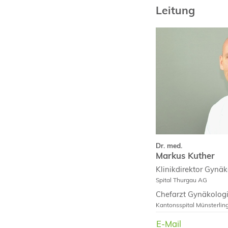
Leitung
Dr. med.
Markus Kuther
Curriculum Vit
Dr. med.
Markus Kuther
Klinikdirektor Gynäk
Spital Thurgau AG
Chefarzt Gynäkologi
Kantonsspital Münsterlin
Chefarzt Gynäkologi
E-Mail
E-Mail