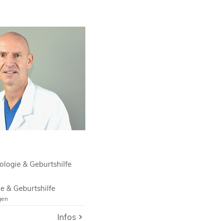
ae
ologie & Geburtshilfe
e & Geburtshilfe
gen
e & Geburtshilfe
Infos
Infos