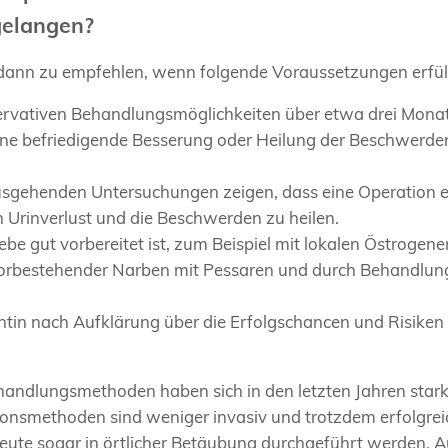
elangen?
dann zu empfehlen, wenn folgende Voraussetzungen erfüll
rvativen Behandlungsmöglichkeiten über etwa drei Monat
ne befriedigende Besserung oder Heilung der Beschwerden
sgehenden Untersuchungen zeigen, dass eine Operation e
 Urinverlust und die Beschwerden zu heilen.
 gut vorbereitet ist, zum Beispiel mit lokalen Östrogene
orbestehender Narben mit Pessaren und durch Behandlung
tin nach Aufklärung über die Erfolgschancen und Risiken
handlungsmethoden haben sich in den letzten Jahren star
nsmethoden sind weniger invasiv und trotzdem erfolgreic
heute sogar in örtlicher Betäubung durchgeführt werden. A