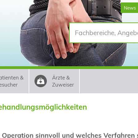
News
atienten &
Ärzte &
esucher
Zuweiser
ehandlungsmöglichkeiten
 Operation sinnvoll und welches Verfahren s